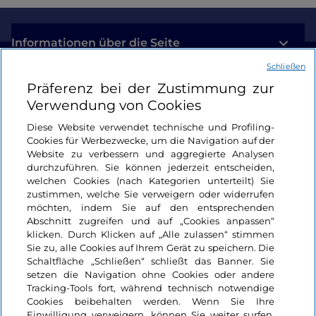
Informationen über die Seite
Schließen
Nützliche Links
Präferenz bei der Zustimmung zur
Verwendung von Cookies
Login
Diese Website verwendet technische und Profiling-
Cookies für Werbezwecke, um die Navigation auf der
Bleiben wir in Kontakt
Website zu verbessern und aggregierte Analysen
durchzuführen. Sie können jederzeit entscheiden,
welchen Cookies (nach Kategorien unterteilt) Sie
zustimmen, welche Sie verweigern oder widerrufen
möchten, indem Sie auf den entsprechenden
Abschnitt zugreifen und auf „Cookies anpassen“
klicken. Durch Klicken auf „Alle zulassen“ stimmen
Sie zu, alle Cookies auf Ihrem Gerät zu speichern. Die
Schaltfläche „Schließen“ schließt das Banner. Sie
setzen die Navigation ohne Cookies oder andere
Tracking-Tools fort, während technisch notwendige
Cookies beibehalten werden. Wenn Sie Ihre
Einwilligung verweigern, können Sie weiter surfen,