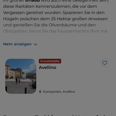
Ihr grüner
Urlaub
wird auch eine Gelegenheit sein,
diese Raritäten kennenzulernen, die vor dem
Vergessen gerettet wurden. Spazieren Sie in den
Hügeln zwischen dem 25 Hektar großen Anwesen
und genießen Sie die Olivenbäume und den
Obstgarten, bevor Sie das hausgemachte Brot mit
Wildkräutern probieren, das mit dem nativen
Olivenöl extra aus Ravece gewürzt wird. Sie müssen
Mehr anzeigen
auch unbedingt die Zeppoline al Rosmarino und das
Kaninchen aus eigener Zucht probieren. Und wenn
Kunststädte
Sie möchten, können Sie in einem der 4 Zimmer des
Like
Avellino
Ferienbauernhofs übernachten.
Kampanien, Avellino