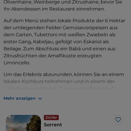
Olivenhaine, Weinberge und Zitrushaine, bevor Sie
Ihr Abendessen im Restaurant einnehmen.
Auf dem Menü stehen lokale Produkte der 6 Hektar
der umliegenden Felder: Gemüsevorspeisen aus
dem Garten, Tubettoni mit weißen Zwiebeln als
erster Gang, Kabeljau, gefolgt von Eskariol als
Beilage. Zum Abschluss ein Babà und einen aus
Zitrusfrüchten der Amalfiküste erzeugten
Limoncello.
Um das Erlebnis abzurunden, können Sie an einem
lokalen Kochkurs teilnehmen und in einem der
hübsch eingerichteten Zimmer des Bauernhofs
übernachten. Einfach wundervoll, Sie werden sehen.
Mehr anzeigen
Dörfer
Like
Sorrent