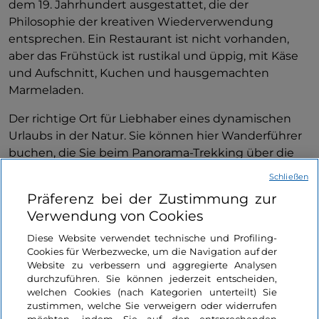
dem 19. Jahrhundert ausgestattet, die der
Philosophie der kreativen Wiederverwendung
entsprechen. Ein Restaurant ist nicht vorhanden,
aber das Frühstück ist rustikal und üppig, mit Käse
und Aufschnitt, Kuchen und hausgemachten
Marmeladen.
Der richtige Ort für Liebhaber eines dynamischen
Urlaubs in der Natur. Sie können hier Wanderführer
buchen, die Sie beim
Panorama-Trekking über die
Küstenpfade führen. Und vergessen Sie nicht, einen
Schließen
kleinen Vorrat an Delikatessen mitzunehmen, bevor
Präferenz bei der Zustimmung zur
Sie sich verabschieden: Safran, Oregano und
Verwendung von Cookies
Tomaten.
Diese Website verwendet technische und Profiling-
Mehr anzeigen
Bildnachweis © Region Kampanien
Cookies für Werbezwecke, um die Navigation auf der
Website zu verbessern und aggregierte Analysen
durchzuführen. Sie können jederzeit entscheiden,
UNESCO
welchen Cookies (nach Kategorien unterteilt) Sie
Like
Amalfiküste
zustimmen, welche Sie verweigern oder widerrufen