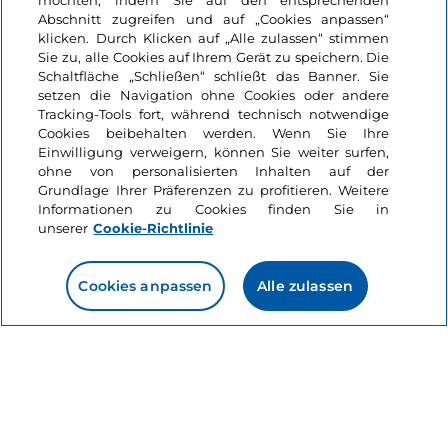
möchten, indem Sie auf den entsprechenden
Abschnitt zugreifen und auf „Cookies anpassen“
klicken. Durch Klicken auf „Alle zulassen“ stimmen
Sie zu, alle Cookies auf Ihrem Gerät zu speichern. Die
Kampanien, Amalfi
Schaltfläche „Schließen“ schließt das Banner. Sie
setzen die Navigation ohne Cookies oder andere
Tracking-Tools fort, während technisch notwendige
Cookies beibehalten werden. Wenn Sie Ihre
Einwilligung verweigern, können Sie weiter surfen,
Das könnte Sie interessieren
ohne von personalisierten Inhalten auf der
Grundlage Ihrer Präferenzen zu profitieren. Weitere
Informationen zu Cookies finden Sie in
unserer
Cookie-Richtlinie
Meer
Like
Punta Campanella
und die Sirenen der
Cookies anpassen
Alle zulassen
Odyssee
3 Minuten