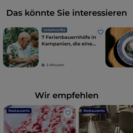
Das könnte Sie interessieren
Unterkünfte
Like
7 Ferienbauernhöfe in
Kampanien, die eine
perfekte Kombination
aus ökologischer
Nachhaltigkeit und
3 Minuten
Geschmack bieten
Wir empfehlen
Restaurants
Restaurants
Like