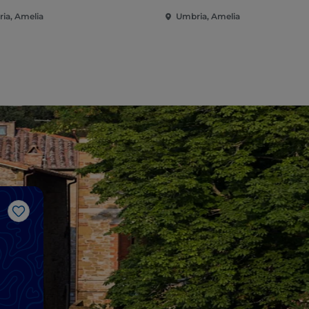
ia, Amelia
Umbria, Amelia
Gosto