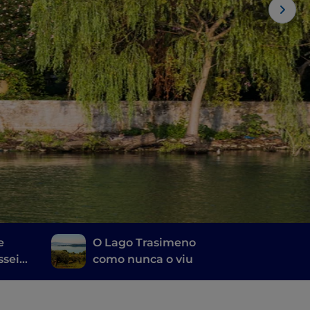
e
O Lago Trasimeno
sseio
como nunca o viu
do