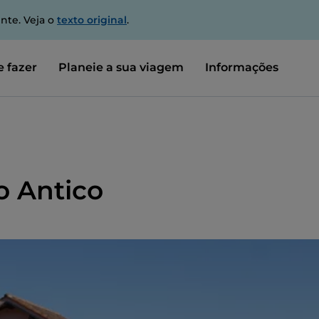
nte. Veja o
texto original
.
 fazer
Planeie a sua viagem
Informações
o Antico