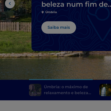
beleza num fim de
semana
Úmbria
Saiba mais
Úmbria: o máximo de
relaxamento e beleza
num fim de semana