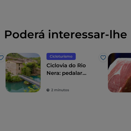
Poderá interessar-lhe
Cicloturismo
Gosto
Gosto
Ciclovia do Rio
Nera: pedalar
através de florestas
e cascatas
2 minutos