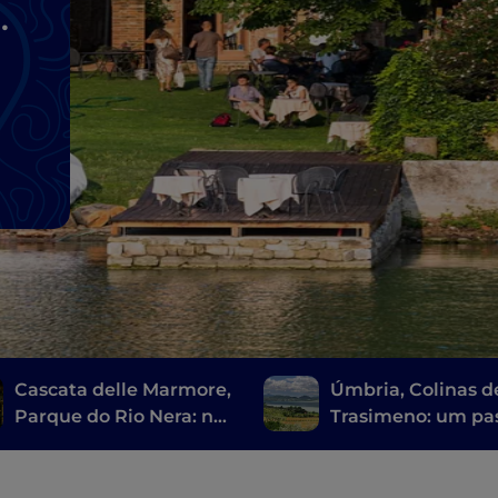
Cascata delle Marmore,
Úmbria, Colinas d
Parque do Rio Nera: na
Trasimeno: um pa
Úmbria, entre a
ao longo da Rota 
natureza e a diversão
Vinho
em família