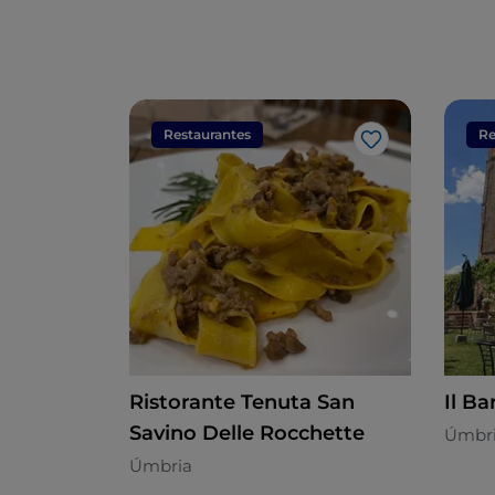
Restaurantes
Re
Gosto
Ristorante Tenuta San
Il B
Savino Delle Rocchette
Úmbri
Úmbria