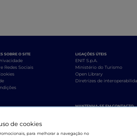
 SOBRE O SITE
LIGAÇÕES ÚTEIS
Privacidade
ENIT S.p.A.
re Redes Sociais
Ministério do Turismo
Cookies
Open Library
de
Diretrizes de interoperabilid
ndições
MANTENHA-SE EM CONTACTO
uso de cookies
s promocionais, para melhorar a navegação no