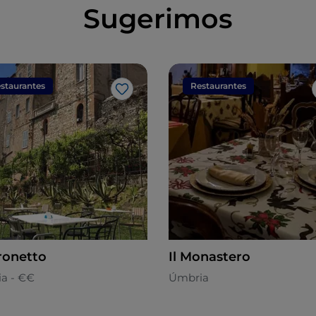
Sugerimos
staurantes
Restaurantes
Gosto
aronetto
Il Monastero
a - €€
Úmbria