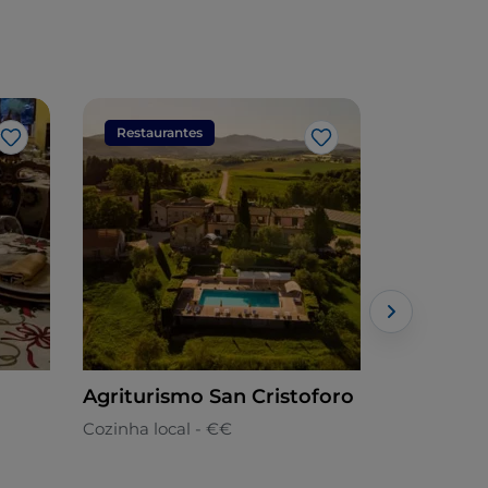
Restaurantes
Restaura
Gosto
Gosto
Agriturismo San Cristoforo
La Gabell
Cozinha local - €€
Úmbria