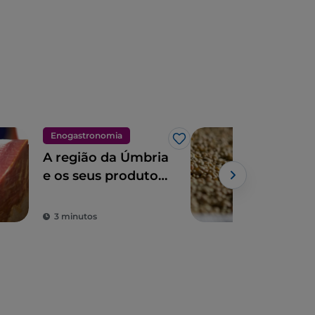
Enogastronomia
Eno
Gosto
A região da Úmbria
Na 
e os seus produtos
cozi
típicos
lín
Powe
3 minutos
3 m