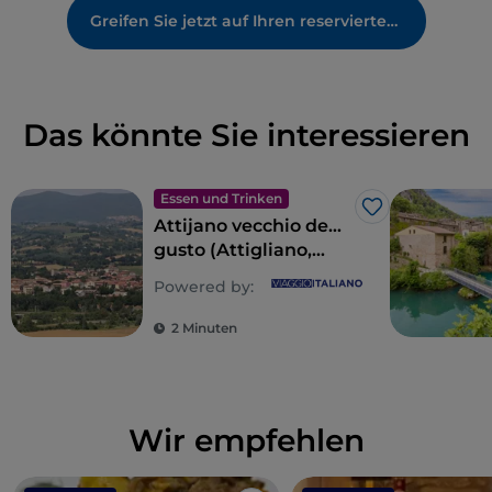
Greifen Sie jetzt auf Ihren reservierten Bereich zu
Das könnte Sie interessieren
Essen und Trinken
Like
Attijano vecchio de…
gusto (Attigliano,
alt … aber mit
Powered by:
Geschmack)
2 Minuten
Wir empfehlen