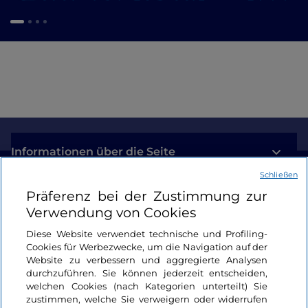
Informationen über die Seite
Schließen
Nützliche Links
Präferenz bei der Zustimmung zur
Verwendung von Cookies
Login
Diese Website verwendet technische und Profiling-
Cookies für Werbezwecke, um die Navigation auf der
Bleiben wir in Kontakt
Website zu verbessern und aggregierte Analysen
durchzuführen. Sie können jederzeit entscheiden,
welchen Cookies (nach Kategorien unterteilt) Sie
zustimmen, welche Sie verweigern oder widerrufen