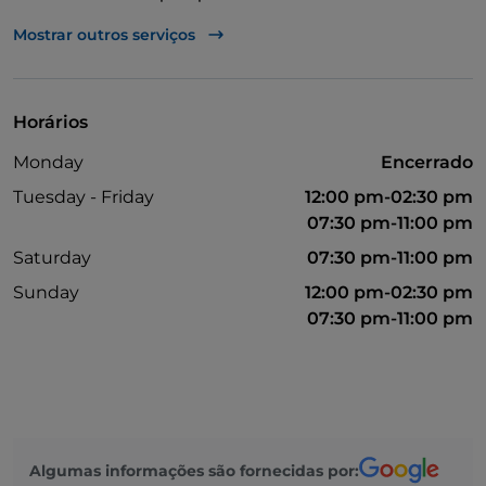
Multibanco
Mostrar outros serviços
Fala-se inglês
Mastercard
Horários
Não fumadores
Monday
Encerrado
Mesas de exterior
Tuesday - Friday
12:00 pm-02:30 pm
Wi-Fi
07:30 pm-11:00 pm
Saturday
07:30 pm-11:00 pm
Visa
Sunday
12:00 pm-02:30 pm
Parque de estacionamento
07:30 pm-11:00 pm
Jogos de futebol
Takeaway
American Express
Bilhete de restaurante
Algumas informações são fornecidas por: