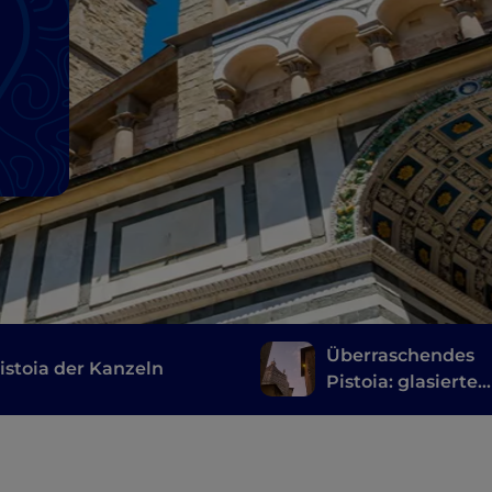
Überraschendes
istoia der Kanzeln
Pistoia: glasierte
Terrakotta,
unterirdische Gän
Kunst auf dem
Bauernhof