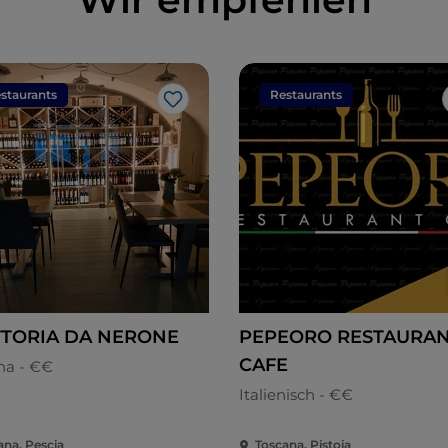
staurants
Restaurants
Like
TTORIA DA NERONE
PEPEORO RESTAURA
CAFE
na - €€
Italienisch - €€
ana, Pescia
Toscana, Pistoia