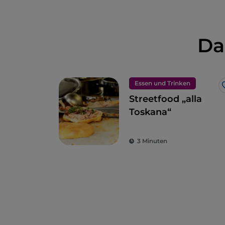
Da
Essen und Trinken
Streetfood „alla
Toskana“
3 Minuten