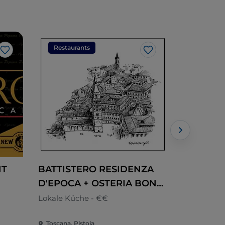
Restaurants
Restaura
Like
Like
NT
BATTISTERO RESIDENZA
Agrituri
D'EPOCA + OSTERIA BONO
Rita
DI NULLA
Lokale Küche - €€
Toskana
Toscana, Pistoia
Toscana, Ser