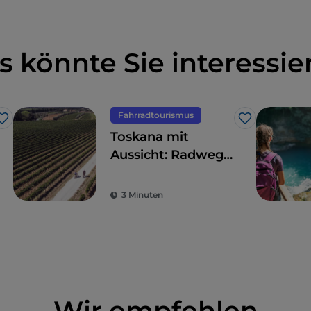
s könnte Sie interessie
Fahrradtourismus
Like
Like
Toskana mit
Aussicht: Radwege
mit
atemberaubenden
3 Minuten
Ausblicken
Wir empfehlen