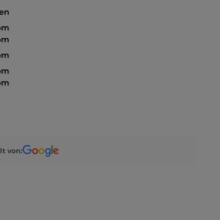
sen
 pm
 pm
 pm
 pm
 pm
lt von: