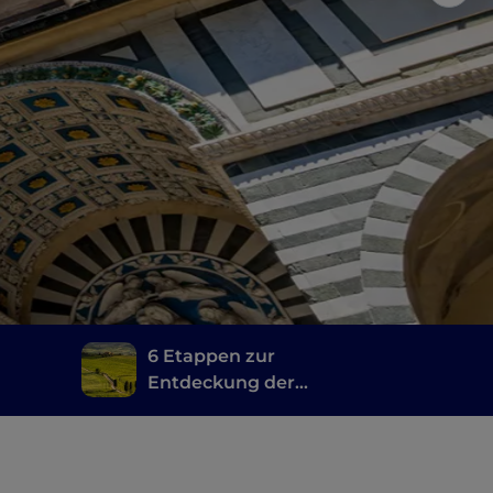
6 Etappen zur
Entdeckung der
toskanischen Weine,
ge,
vom Brunello di
Montalcino bis zum
Chianti