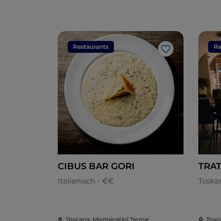
Restaurants
Re
Like
CIBUS BAR GORI
TRA
Italienisch - €€
Toska
Toscana, Montecatini Terme
Tosc