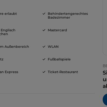
re erlaubt
Behindertengerechtes
Badezimmer
 Englisch
Mastercard
chen
 im Außenbereich
WLAN
tz
Fußballspiele
B
S
an Express
Ticket-Restaurant
u
a