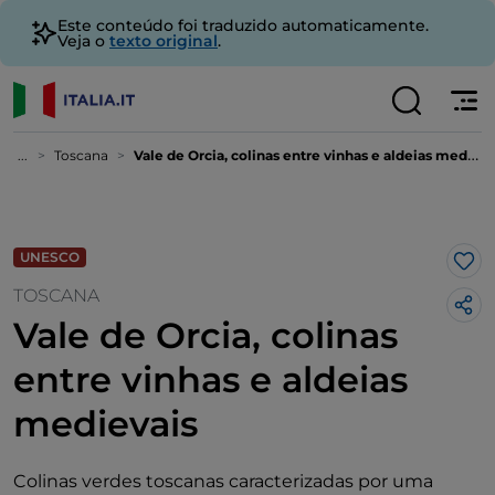
Este conteúdo foi traduzido automaticamente.
Veja o
texto original
.
...
Toscana
Vale de Orcia, colinas entre vinhas e aldeias medievais
UNESCO
Gos
TOSCANA
Vale de Orcia, colinas
entre vinhas e aldeias
medievais
Colinas verdes toscanas caracterizadas por uma