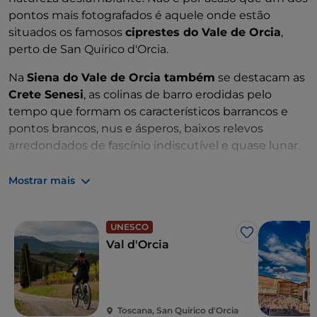
pontos mais fotografados é aquele onde estão
situados os famosos
ciprestes do Vale de Orcia
,
perto de San Quirico d'Orcia.
Na
Siena do Vale de Orcia também
se destacam as
Crete Senesi
, as colinas de barro erodidas pelo
tempo que formam os característicos barrancos e
pontos brancos, nus e ásperos, baixos relevos
arredondados de fascínio indiscutível e quase lunar.
As suas típicas aldeias toscanas de cunho medieval,
como
Pienza
, Montalcino, Castiglione d'Orcia e San
Mostrar mais
Quirico d'Orcia, são destinos perfeitos para
mergulhar na alma do lugar, saboreando também as
UNESCO
famosas especialidades enogastronómicas.
Gosto
Val d'Orcia
Toscana, San Quirico d'Orcia