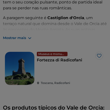
tem o seu coração pulsante, ponto de partida ideal
para se perder nas ruas românticas.
A paragem seguinte é
Castiglion d'Orcia
, um
terraço natural que domina desde o Vale de Orcia até
às nascentes do Monte Amiata. As suas antigas
torres e os seus bairros são ricos em história e beleza
Mostrar mais
natural, a partir da estação termal de Bagni San
Filippo. Um passeio por
Val d'Orcia
deve incluir uma
visita a
Pienza
, a aldeia que o Papa Pio II transformou
Museus e monumentos
Gost
numa cidade com uma aparência maravilhosa do
Fortezza di Radicofani
século XV.
Finalmente, também vale a pena visitar a
Fortaleza
de Radicofani
: além de dominar o panorama rico em
Toscana, Radicofani
argila e barrancos, é hoje sede de um museu
interessante.
Os produtos típicos do Vale de Orcia: