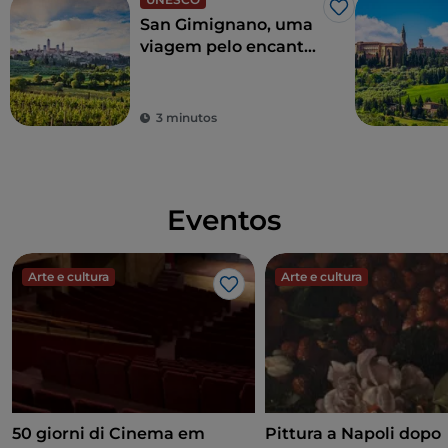
Gosto
San Gimignano, uma
viagem pelo encanto
da Idade Média e pela
magia da natureza
3 minutos
Eventos
Arte e cultura
Arte e cultura
Gosto
50 giorni di Cinema em
Pittura a Napoli dopo