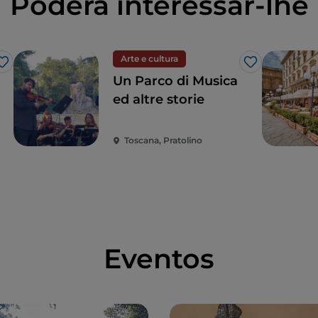
Poderá interessar-lhe
 cinema assinado por realizadoras internacionais,
ras.
Arte e cultura
Gosto
Gosto
s - As estreias do melhor cinema francês, os
Un Parco di Musica
cinematográfica do outro lado dos Alpes, os
ed altre storie
ersonalidades da cultura, os realizadores e os
Toscana, Pratolino
onal de Cinema Documentário - O mais importante
tário de Itália e o mais antigo da Europa.
Eventos
lhor produção recente de filmes de arte e
 encontros com artistas, autores e curadores.
 da experiência dos aliados e das pessoas