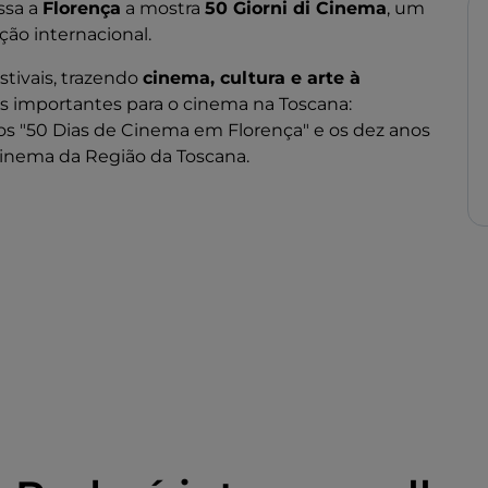
ssa a
Florença
a mostra
50 Giorni di Cinema
, um
ção internacional.
tivais, trazendo
cinema, cultura e arte à
 importantes para o cinema na Toscana:
os "50 Dias de Cinema em Florença" e os dez anos
inema da Região da Toscana.
 Oriente contado com uma perspetiva diferente e
os e estereótipos, com um forte foco na
a para a China contemporânea. Encontros,
vas paralelas para conhecer melhor a China de hoje
aíses.