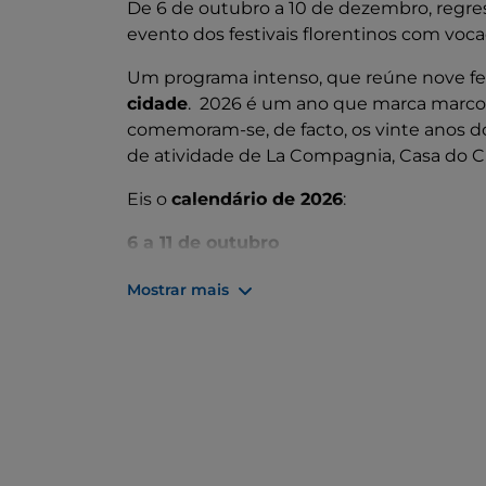
De 6 de outubro a 10 de dezembro, regre
evento dos festivais florentinos com voca
Um programa intenso, que reúne nove fes
cidade
. 2026 é um ano que marca marcos
comemoram-se, de facto, os vinte anos d
de atividade de La Compagnia, Casa do C
Eis o
calendário de 2026
:
6 a 11 de outubro
Middle East Now Film Festival - O Médio
Mostrar mais
surpreendente, para além dos preconceit
atualidade.
14 a 18 de outubro
FánHuā Cinese Film Festival - Uma janel
projeções, eventos, convidados e iniciati
e criar uma ponte cultural entre os dois p
21 a 25 de outubro