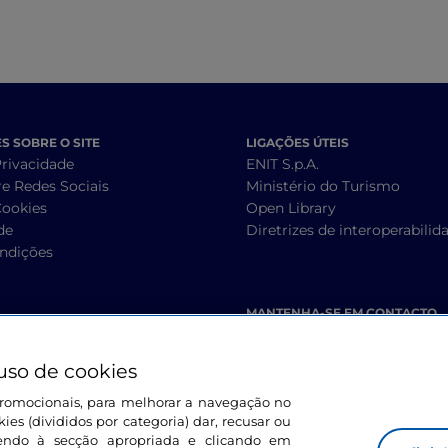
.
 SOBRE O SITE
LIGAÇÕES ÚTEIS
Privacidade
ENIT S.p.A.
re Redes Sociais
Ministério do Turismo
Cookies
Open Library
de
Diretrizes de interoperabilid
ndições
MANTENHA-SE EM CONTACTO
uso de cookies
s promocionais, para melhorar a navegação no
ies (divididos por categoria) dar, recusar ou
endo à secção apropriada e clicando em