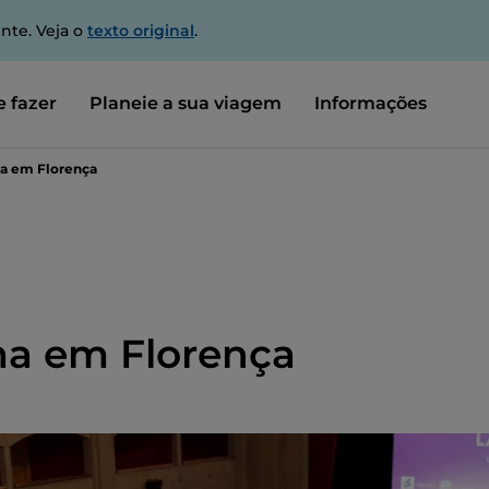
nte. Veja o
texto original
.
 fazer
Planeie a sua viagem
Informações
ma em Florença
ma em Florença