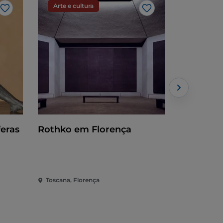
Arte e cultura
Arte e cu
Gosto
Gosto
eras
Rothko em Florença
A Bibliot
bestiário
Toscana, Florença
Toscana, Fl