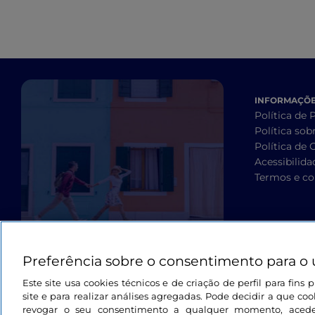
Para mais informações, visite o
site oficial
INFORMAÇÕES
Política de 
Política sob
Política de 
Acessibilida
Termos e co
Preferência sobre o consentimento para o 
Este site usa cookies técnicos e de criação de perfil para fin
site e para realizar análises agregadas. Pode decidir a que cook
revogar o seu consentimento a qualquer momento, aced