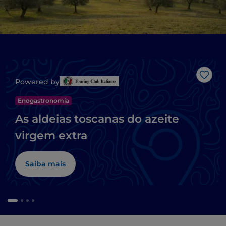
Gost
Powered by
Enogastronomia
As aldeias toscanas do azeite
virgem extra
Saiba mais