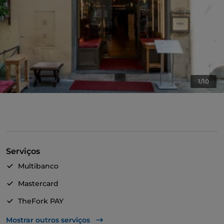
1/10
Serviços
Multibanco
Mastercard
TheFork PAY
UnionPay via TheFork PAY
Mostrar outros serviços