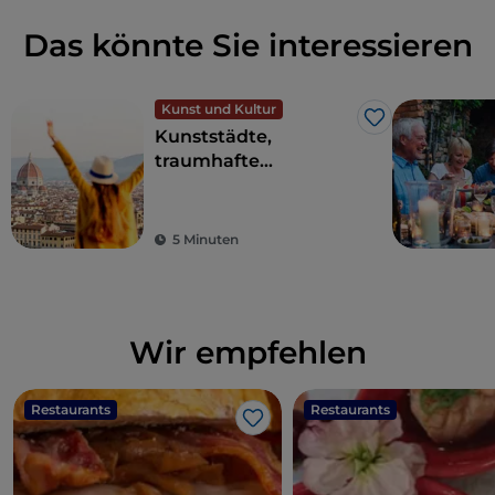
Das könnte Sie interessieren
Kunst und Kultur
Like
Kunststädte,
traumhafte
Landschaften und
gutes Essen: Die
Toskana ist der Traum
5 Minuten
eines jeden Touristen
Wir empfehlen
Restaurants
Restaurants
Like