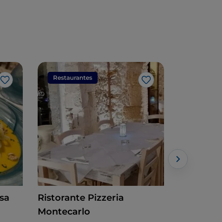
Restaurantes
Restaura
Gosto
Gosto
sa
Ristorante Pizzeria
Regina L
Montecarlo
Siciliana -