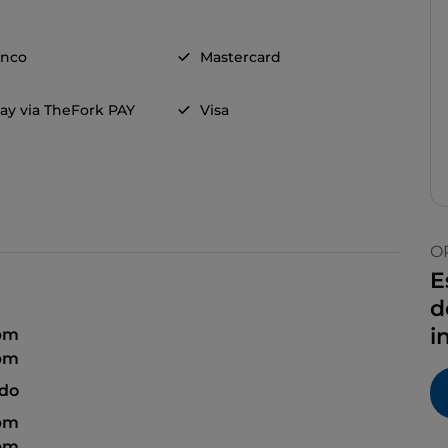
anco
Mastercard
ay via TheFork PAY
Visa
O
E
d
i
 pm
 pm
ado
 pm
 pm