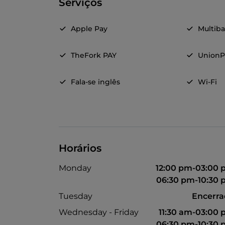
Serviços
Apple Pay
Multib
TheFork PAY
UnionP
Fala-se inglês
Wi-Fi
Horários
Monday
12:00 pm-03:00
06:30 pm-10:30
Tuesday
Encerr
Wednesday - Friday
11:30 am-03:00
06:30 pm-10:30