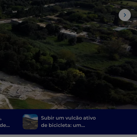
,
Subir um vulcão ativo
 de
de bicicleta: um
usa
itinerário de pedalada