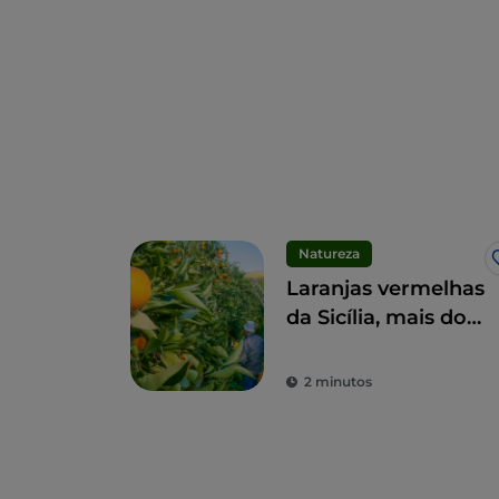
Natureza
Laranjas vermelhas
da Sicília, mais do
que um fruto, uma
iguaria
2 minutos