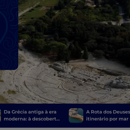
Da Grécia antiga à era
A Rota dos Deuses
moderna: à descoberta
itinerário por mar
dos teatros sicilianos
Agrigento a Sirac