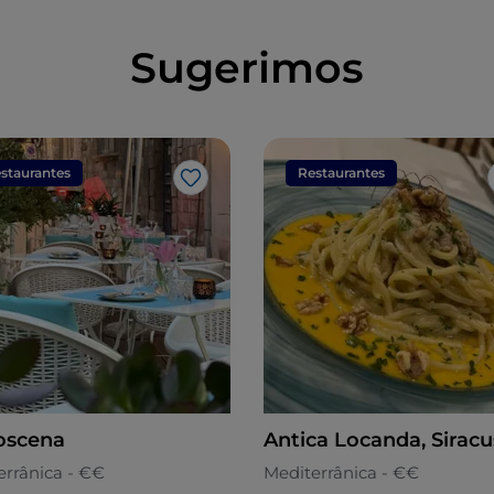
Sugerimos
staurantes
Restaurantes
Gosto
oscena
Antica Locanda, Siracu
errânica - €€
Mediterrânica - €€