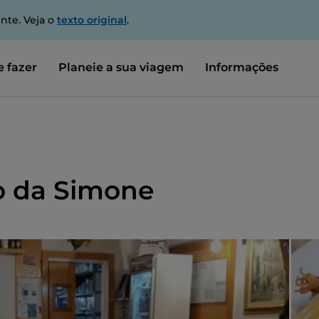
nte. Veja o
texto original
.
 fazer
Planeie a sua viagem
Informações
o da Simone