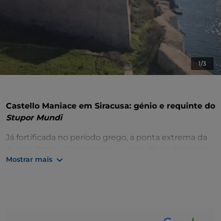
1/3
Castello Maniace em Siracusa: génio e requinte do
Stupor Mundi
Já fortificada no período grego, a ponta extrema da
ilha de Ortígia alberga agora a maravilhosa fortaleza
Mostrar mais
do Castello Maniace.
Foi construído em 1239 por
Frederico II
, que confiou
a sua construção a um arquiteto siciliano, Riccardo
da Lentini, sobre obras de fortificações anteriores
que remontam ao general bizantino Giorgio Maniace