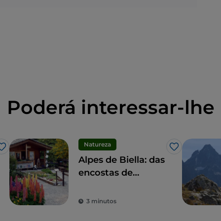
Poderá interessar-lhe
Natureza
Gosto
Gosto
Alpes de Biella: das
encostas de
Bielmonte ao
Monte Sacro de
3 minutos
Oropa