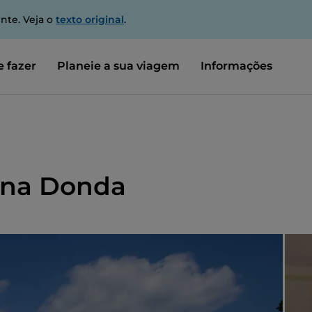
nte. Veja o
texto original
.
 fazer
Planeie a sua viagem
Informações
ina Donda