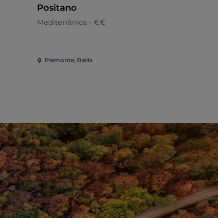
Positano
Pasticcer
Coggiola
Mediterrânica - €€
Italiana - €
Piemonte, Biella
Piemonte, B