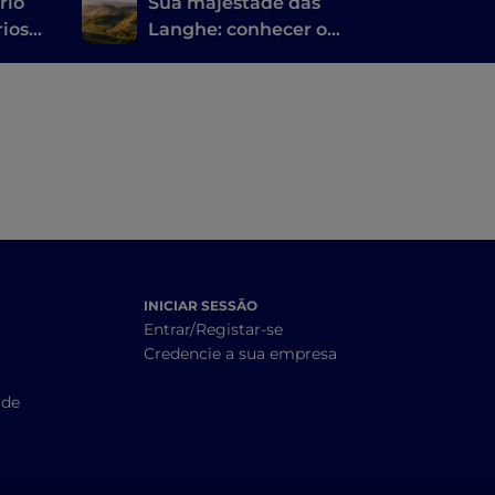
rio
Sua majestade das
rios
Langhe: conhecer o
Barolo de Vespa
INICIAR SESSÃO
Entrar/Registar-se
Credencie a sua empresa
ade