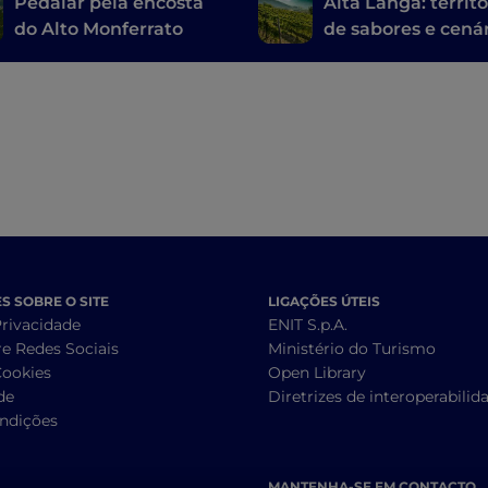
Pedalar pela encosta
Alta Langa: territó
do Alto Monferrato
de sabores e cená
inéditos
 SOBRE O SITE
LIGAÇÕES ÚTEIS
Privacidade
ENIT S.p.A.
re Redes Sociais
Ministério do Turismo
Cookies
Open Library
de
Diretrizes de interoperabilid
ndições
MANTENHA-SE EM CONTACTO