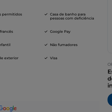
s permitidos
Casa de banho para
pessoas com deficiência
 francês
Google Pay
fantil
Não fumadores
e exterior
Visa
O
E
d
i