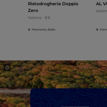
Ristodrogheria Doppio
AL V
Zero
Italia
Italiana - €€
Piemonte, Biella
Piem