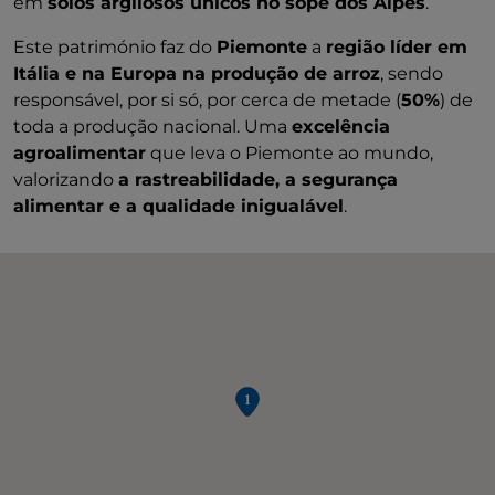
em
solos argilosos únicos no sopé dos Alpes
.
Este património faz do
Piemonte
a
região líder em
Itália e na Europa na produção de arroz
, sendo
responsável, por si só, por cerca de metade (
50%
) de
toda a produção nacional. Uma
excelência
agroalimentar
que leva o Piemonte ao mundo,
valorizando
a rastreabilidade, a segurança
alimentar e a qualidade inigualável
.