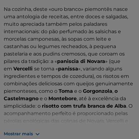
Na cozinha, deste «ouro branco» piemontês nasce
uma antologia de receitas, entre doces e salgadas,
muito apreciada também pelos paladares
internacionais: do pão perfumado às salsichas e
morcelas camponesas, às sopas com leite e
castanhas ou legumes recheados, à pequena
pastelaria e aos pudins cremosos, que coroam os
pilares da tradição: a «
paniscia di Novara
» (que
em
Vercelli
se torna «
panissa
», variando alguns
ingredientes e tempos de cozedura), os risotos em
combinações deliciosas com queijos genuinamente
piemonteses, como o
Toma
e o
Gorgonzola
,
o
Castelmagno
e o
Montebore
, até à excelência da
simplicidade: o
risotto com trufa branca
de Alba
. O
acompanhamento perfeito é proporcionado pelas
pérolas enológicas das colinas de Novara, Vercelli e
Biella, com
DOCG nobres
como
Ghemme
(Novara)
Mostrar mais
e
Gattinara
(Vercelli), a que se junta um leque