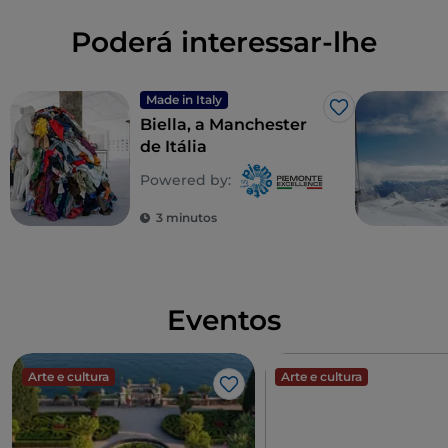
de
DOC
elegantes e de grande complexidade,
Poderá interessar-lhe
como
Boca, Fara, Sizzano, Lessona,
Bramaterra
e
Coste della Sesia.
Made in Italy
Gosto
Biella, a Manchester
de Itália
Powered by:
3 minutos
Eventos
Arte e cultura
Arte e cultura
Gosto