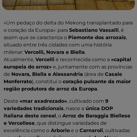
«Um pedaço do delta do Mekong transplantado para
o coração da Europa»: para
Sebastiano Vassalli
, é
assim que se caracteriza o
Piemonte dos arrozais
,
situado entre três cidades com uma história
milenar:
Vercelli, Novara e Biella
.
Atualmente,
Vercelli
é reconhecida como a
«capital
europeia do arroz»
e, juntamente com as províncias
de
Novara, Biella e Alessandria
(área de
Casale
Monferrato
), constitui o
coração pulsante da maior
região produtora de arroz da Europa
.
Deste
«mar axadrezado»
, cultivado com
9
variedades tradicionais
, nasce a
única DOP
italiana deste cereal
, o
Arroz de Baraggia Biellese
e Vercellese
, que distingue variedades de
excelência como o
Arborio
e o
Carnaroli
, cultivadas