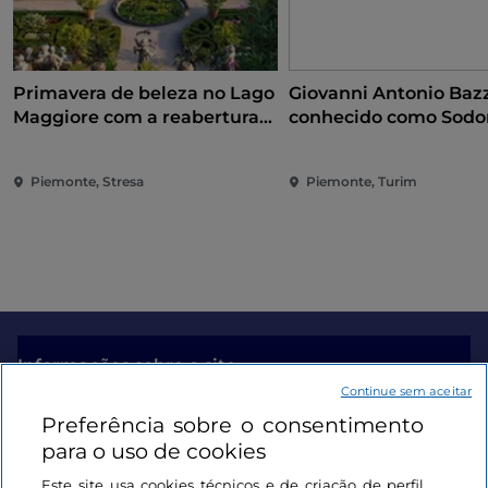
Primavera de beleza no Lago
Giovanni Antonio Bazz
Maggiore com a reabertura
conhecido como Sodo
das Ilhas Borromeu e da Villa
conquista do Renasc
Taranto
Piemonte, Stresa
Piemonte, Turim
Informações sobre o site
Continue sem aceitar
Preferência sobre o consentimento
Ligações úteis
para o uso de cookies
Este site usa cookies técnicos e de criação de perfil