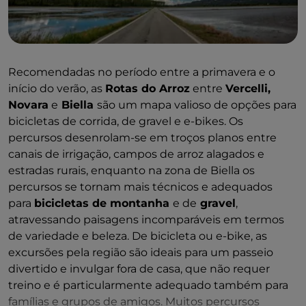
visita guiada a partir do topo da cúpula neoclássica
da
Basílica de São Gaudenzio
, em
Novara
. De
bicicleta, é fascinante pedalar ao longo do
Canal
Cavour
, no ecossistema de arrozais
Recomendadas no período entre a primavera e o
entre
Vercelli
e
Novara
, avistando no horizonte
início do verão, as
Rotas do Arroz
entre
Vercelli,
quintas, abadias e castelos medievais, antigas
Novara
e
Biella
são um mapa valioso de opções para
quintas e uma rica tradição enogastronómica, ou
bicicletas de corrida, de gravel e e-bikes. Os
aventurar-se a pé, de carro ou de bicicleta
percursos desenrolam-se em troços planos entre
na
Reserva Natural de Baragge
(também
canais de irrigação, campos de arroz alagados e
conhecida como a “savana do Piemonte” devido às
estradas rurais, enquanto na zona de Biella os
suas características únicas). A melhor altura para um
percursos se tornam mais técnicos e adequados
passeio de bicicleta ou de carro pela zona é a
para
bicicletas de montanha
e de
gravel
,
primavera (abril–maio), quando a submersão dos
atravessando paisagens incomparáveis em termos
arrozais cria reflexos espetaculares, e o verão, quando
de variedade e beleza. De bicicleta ou e-bike, as
as plântulas transformam as lagoas num mar verde
excursões pela região são ideais para um passeio
intenso e ondulante. Para quem gosta de
divertido e invulgar fora de casa, que não requer
caminhadas sem pressa, o
troço entre Santhià e
treino e é particularmente adequado também para
Vercelli da
Via Francigena é ideal,
passando por
famílias e grupos de amigos. Muitos percursos
campos cultivados e antigas quintas, aldeias rurais e