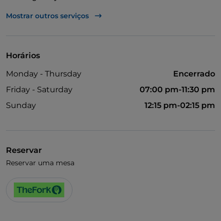
Mastercard
Mostrar outros serviços
TheFork PAY
UnionPay via TheFork PAY
Horários
Visa
Monday - Thursday
Encerrado
Acesso para pessoas com deficiência
Friday - Saturday
07:00 pm-11:30 pm
Animais permitidos
Sunday
12:15 pm-02:15 pm
Fala-se francês
Wi-Fi
Reservar
Reservar uma mesa