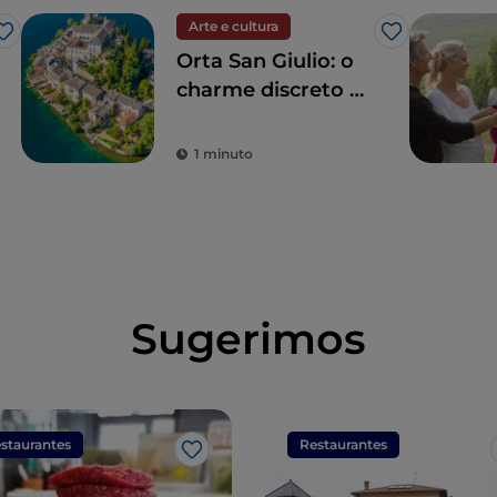
Arte e cultura
Gosto
Gosto
Orta San Giulio: o
charme discreto do
lago
1 minuto
Sugerimos
staurantes
Restaurantes
Gosto