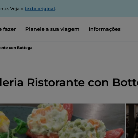
nte. Veja o
texto original
.
 fazer
Planeie a sua viagem
Informações
rante con Bottega
eria Ristorante con Bot