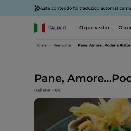
Este conteúdo foi traduzido automaticame
O que visitar
O que
Home
Piemonte
Pane, Amore...Poderia Risto
Pane, Amore...Pod
Italiana - €€