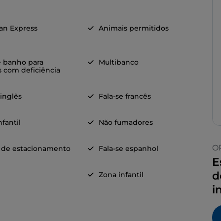
an Express
Animais permitidos
e banho para
Multibanco
 com deficiência
 inglês
Fala-se francês
fantil
Não fumadores
O
 de estacionamento
Fala-se espanhol
E
d
Zona infantil
i