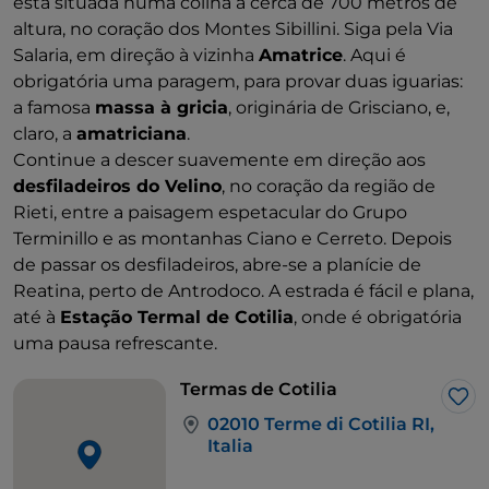
está situada numa colina a cerca de 700 metros de
altura, no coração dos Montes Sibillini. Siga pela Via
Salaria, em direção à vizinha
Amatrice
. Aqui é
obrigatória uma paragem, para provar duas iguarias:
a famosa
massa à gricia
, originária de Grisciano, e,
claro, a
amatriciana
.
Continue a descer suavemente em direção aos
desfiladeiros do Velino
, no coração da região de
Rieti, entre a paisagem espetacular do Grupo
Terminillo e as montanhas Ciano e Cerreto. Depois
de passar os desfiladeiros, abre-se a planície de
Reatina, perto de Antrodoco. A estrada é fácil e plana,
até à
Estação Termal de Cotilia
, onde é obrigatória
uma pausa refrescante.
Termas de Cotilia
Gos
02010 Terme di Cotilia RI,
Italia