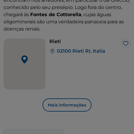
encontram nos arredores, em particular o de Greccio,
conhecido pelo seu presépio. Logo fora do centro,
chegará às
Fontes de Cottorella
, cujas águas
oligominerais são uma verdadeira panaceia para as
doenças renais.
Rieti
Gos
02100 Rieti RI, Italia
Mais informações