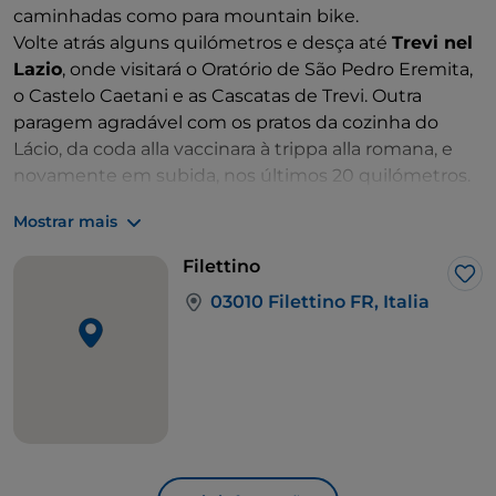
caminhadas como para mountain bike.
Volte atrás alguns quilómetros e desça até
Trevi nel
Lazio
, onde visitará o Oratório de São Pedro Eremita,
o Castelo Caetani e as Cascatas de Trevi. Outra
paragem agradável com os pratos da cozinha do
Lácio, da coda alla vaccinara à trippa alla romana, e
novamente em subida, nos últimos 20 quilómetros.
Está agora perto da linha de chegada, na fronteira
Mostrar mais
entre a província de Frosinone e a província de
Avezzano, em Abruzzo. Chegue à pequena aldeia de
Filettino
Filettino
e chegue a uma altitude de 1600 metros
Gos
03010 Filettino FR, Italia
acima do nível do mar. É hora de recuperar o fôlego e
respirar profundamente o ar puro do local.