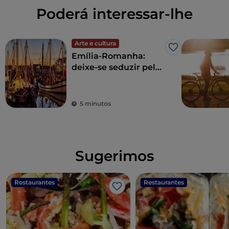
Poderá interessar-lhe
Arte e cultura
Gosto
Emília-Romanha:
deixe-se seduzir pela
hospitalidade, pelo
entretenimento e
pela boa comida
5 minutos
Sugerimos
Restaurantes
Restaurantes
Gosto