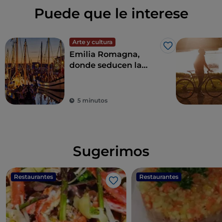
Puede que le interese
Arte y cultura
Me gusta
Emilia Romagna,
donde seducen la
hospitalidad, el
entretenimiento y la
buena comida
5 minutos
Sugerimos
Restaurantes
Restaurantes
Me gusta