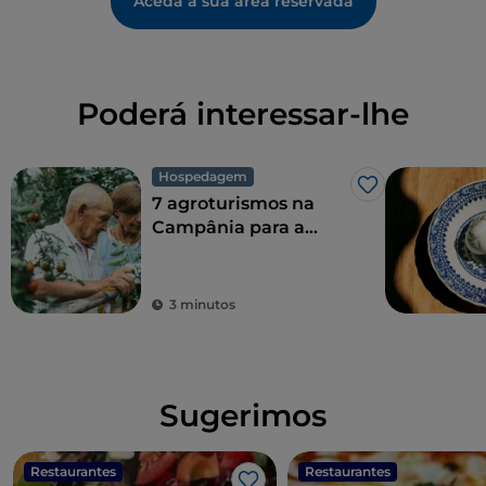
Aceda à sua área reservada
Poderá interessar-lhe
Hospedagem
Gosto
7 agroturismos na
Campânia para a
combinação perfeita
de sustentabilidade
ecológica e sabor
3 minutos
Sugerimos
Restaurantes
Restaurantes