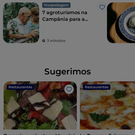
Hospedagem
Gosto
7 agroturismos na
Campânia para a
combinação perfeita
de sustentabilidade
ecológica e sabor
3 minutos
Sugerimos
Restaurantes
Restaurantes
Gosto