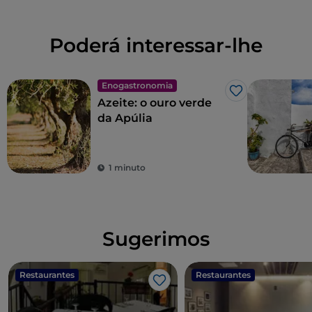
Poderá interessar-lhe
Enogastronomia
Gosto
Azeite: o ouro verde
da Apúlia
1 minuto
Sugerimos
Restaurantes
Restaurantes
Gosto