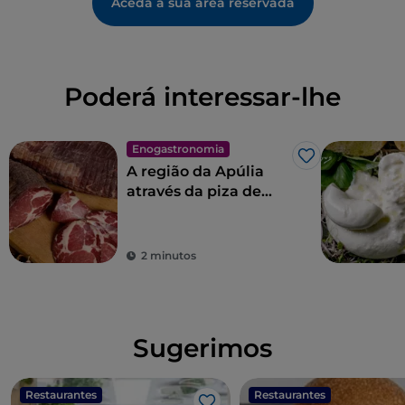
Aceda à sua área reservada
Poderá interessar-lhe
Enogastronomia
Gosto
A região da Apúlia
através da piza de
Gino Sorbillo
2 minutos
Sugerimos
Restaurantes
Restaurantes