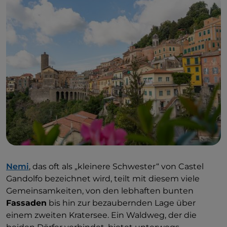
zum Dorf auf der anderen Seite genießen. Wir
empfehlen eine morgendliche Abfahrt, um bessere
Fotos des Dorfes zu machen, ohne dass die Sonne
es von hinten beleuchtet. In den folgenden Tagen
werden Sie, wenn Sie Castel Gandolfo als
Ausgangspunkt für die Erkundung einiger anderer
Dörfer der Castelli Romani nutzen, die wahre
Bedeutung von „langsamen Rhythmus“
entdecken. Das äußere Erscheinungsbild des
Dorfes ist seit dem 17. Jahrhundert praktisch
unverändert und sehr klassisch, mit Kirchen und
farbenfrohen Fassaden, aber im Inneren vieler
Gebäude finden Sie Restaurants mit modernem
Design oder Geschäfte mit zeitgenössischem
Nemi
, das oft als „kleinere Schwester“ von Castel
Kunsthandwerk. In einem dieser Museen finden
Gandolfo bezeichnet wird, teilt mit diesem viele
Sie auch
Mosaikkurse
: Die kleinen Stücke in die
Gemeinsamkeiten, von den lebhaften bunten
richtige Größe und Form zu hämmern, bevor Sie
Fassaden
bis hin zur bezaubernden Lage über
sie zu einem Muster zusammenkleben, ist viel
einem zweiten Kratersee. Ein Waldweg, der die
schwieriger, als es scheint! Sie werden Castel