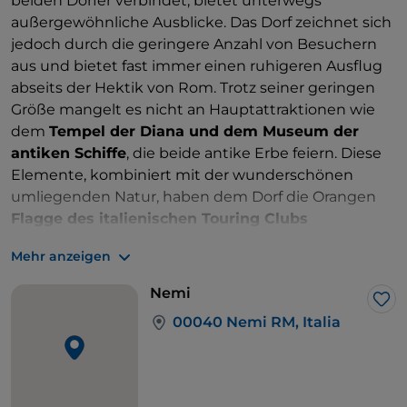
beiden Dörfer verbindet, bietet unterwegs
Gandolfo jedoch mit einem neuen Respekt für die
außergewöhnliche Ausblicke. Das Dorf zeichnet sich
römischen Mosaikkünstler und mit einem
jedoch durch die geringere Anzahl von Besuchern
unvergesslichen
Souvenir verlassen, das Sie
aus und bietet fast immer einen ruhigeren Ausflug
selbst hergestellt haben
.
abseits der Hektik von Rom. Trotz seiner geringen
Größe mangelt es nicht an Hauptattraktionen wie
dem
Tempel der Diana und dem Museum der
antiken Schiffe
, die beide antike Erbe feiern. Diese
Elemente, kombiniert mit der wunderschönen
umliegenden Natur, haben dem Dorf die Orangen
Flagge des italienischen Touring Clubs
eingebracht
, eine Anerkennung der touristischen
Mehr anzeigen
und ökologischen Qualität für kleine Städte.
Nemi
Die 5 Dinge, die Sie in Nemi nicht verpassen
Lik
00040 Nemi RM, Italia
sollten:
Ein Spaziergang durch die malerischen bunten
Gassen des Dorfes
Besuchen Sie das Museum mit den antiken