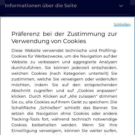
während des Zweiten Weltkriegs beschädigt
Informationen über die Seite
wurden) diese Mauern, von denen wenig übrig
geblieben ist, und sicherlich schätzten die
Wachen diese herrliche Aussicht, während sie
Nützliche Links
Schließen
das Dorf verteidigten. Obwohl die äußeren
Präferenz bei der Zustimmung zur
Verteidigungsanlagen etwa 2.500 Jahre alt sind,
Login
Verwendung von Cookies
hat ein Großteil des heutigen Dorfes
mittelalterlichen Ursprung. Die
Diese Website verwendet technische und Profiling-
Rocca dei
Bleiben wir in Kontakt
Cookies für Werbezwecke, um die Navigation auf der
Colonna
, hauptsächlich eine Burg aus dem
Website zu verbessern und aggregierte Analysen
12. Jahrhundert mit dreieckiger Form, prägte das
durchzuführen. Sie können jederzeit entscheiden,
Dorf während seiner Blütezeit unter der
welchen Cookies (nach Kategorien unterteilt) Sie
zustimmen, welche Sie verweigern oder widerrufen
Herrschaft der Familie, die es regierte, und
möchten, indem Sie auf den entsprechenden
nutzte die militärische Festung, um
Abschnitt zugreifen und auf „Cookies anpassen“
unerwünschte Angriffe aus Rom und dem
klicken. Durch Klicken auf „Alle zulassen“ stimmen
Vatikan abzuwehren. Ein Großteil der
Sie zu, alle Cookies auf Ihrem Gerät zu speichern. Die
Schaltfläche „Schließen“ schließt das Banner. Sie
restaurierten Mauern und der Brücke sind noch
setzen die Navigation ohne Cookies oder andere
zugänglich und dienen als Freilichtmuseum.
Tracking-Tools fort, während technisch notwendige
Obwohl die Tour durch das Dorf kurz ist, wird ein
Cookies beibehalten werden. Wenn Sie Ihre
Besuch der Kirche aus dem 17. Jahrhundert, die
Einwilligung verweigern, können Sie weiter surfen,