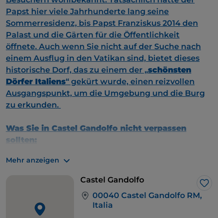
Papst hier viele Jahrhunderte lang seine
Sommerresidenz, bis Papst Franziskus 2014 den
Palast und die Gärten für die Öffentlichkeit
öffnete. Auch wenn Sie nicht auf der Suche nach
einem Ausflug in den Vatikan sind, bietet dieses
historische Dorf, das zu einem der „
schönsten
Dörfer Italiens
“ gekürt wurde, einen reizvollen
Ausgangspunkt, um die Umgebung und die Burg
zu erkunden.
Was Sie in Castel Gandolfo nicht verpassen
sollten:
Entdecken Sie die bunten Straßen und die
Mehr anzeigen
großen Eingangstore im Borgo di Castel
Gandolfo
Castel Gandolfo
Besuchen Sie den
Papstpalast
von Castel
Lik
00040 Castel Gandolfo RM,
Gandolfo und seine
Gärten
.
Italia
Nehmen Sie sich die Zeit, um an einer Boots-,