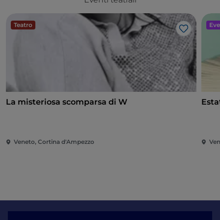
Teatro
Eve
Like
La misteriosa scomparsa di W
Esta
Veneto, Cortina d'Ampezzo
Ven