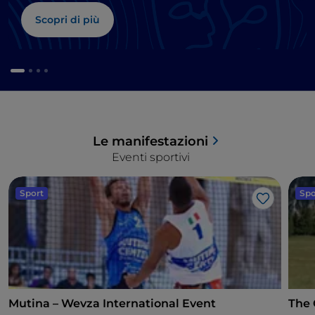
Scopri di più
Le manifestazioni
Eventi sportivi
Sport
Spo
Like
Mutina – Wevza International Event
The 