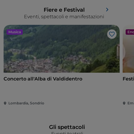
Fiere e Festival
Eventi, spettacoli e manifestazioni
Musica
Eno
Like
Concerto all'Alba di Valdidentro
Fest
Lombardia, Sondrio
Emi
Gli spettacoli
Eventi teatrali