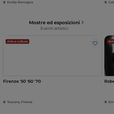
Emilia-Romagna
Cal
Mostre ed esposizioni
Eventi artistici
Arte e cultura
Art
Like
Firenze '50 '60 '70
Robe
Toscana, Firenze
Emi