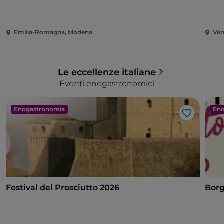
Emilia-Romagna, Modena
Ven
Le eccellenze italiane
Eventi enogastronomici
Enogastronomia
Eno
Like
Festival del Prosciutto 2026
Borg