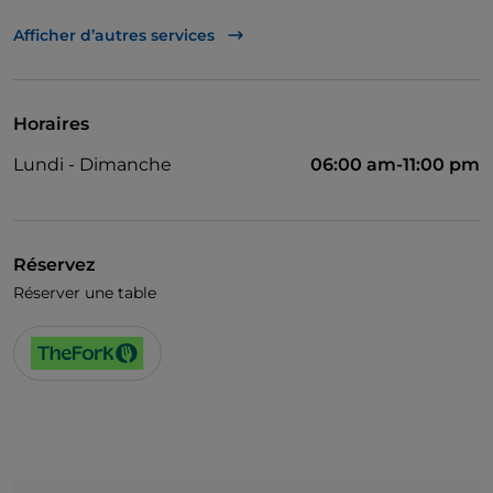
UnionPay via TheFork PAY
Afficher d’autres services
Visa
Accès handicapés
Horaires
Salle de bain pour personnes à mobilité réduite
Lundi - Dimanche
06:00 am-11:00 pm
Réservez
Réserver une table