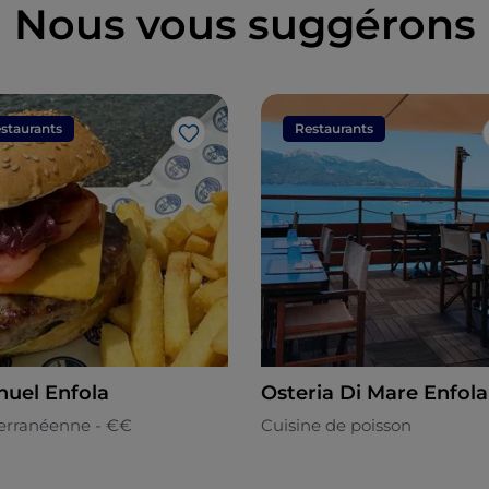
Nous vous suggérons
staurants
Restaurants
J’aime
uel Enfola
Osteria Di Mare Enfola
erranéenne - €€
Cuisine de poisson