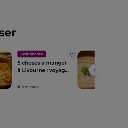
ser
Gastronomie
Gas
J’aime
5 choses à manger
Les
à Livourne : voyage
et 
culinaire dans la
ville de Modigliani
2 minutes
3 m