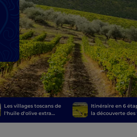
Les villages toscans de
Itinéraire en 6 éta
l'huile d'olive extra
la découverte des 
vierge
toscans, du Brunel
Montalcino au Chi