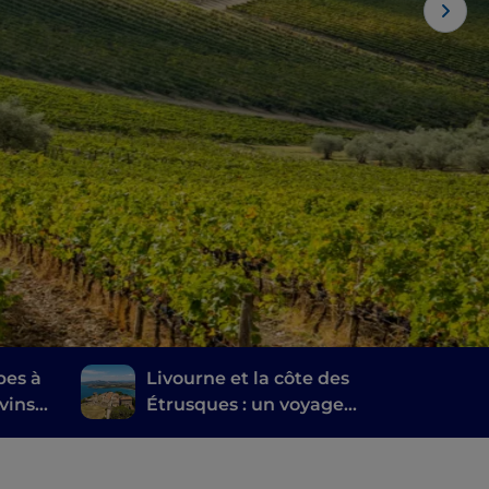
pes à
Livourne et la côte des
vins
Étrusques : un voyage
lo di
entre histoire, vin et
anti
gastronomie