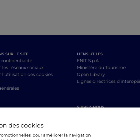
S SUR LE SITE
LIENS UTILES
 confidentialité
ENIT S.p.A.
r les réseaux sociaux
Ministère du Tourisme
 l’utilisation des cookies
Open Library
é
Lignes directrices d’interopér
générales
SUIVEZ-NOUS
ion des cookies
 promotionnelles, pour améliorer la navigation