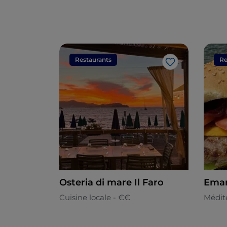
Restaurants
Re
J’aime
Osteria di mare Il Faro
Eman
Cuisine locale - €€
Médit