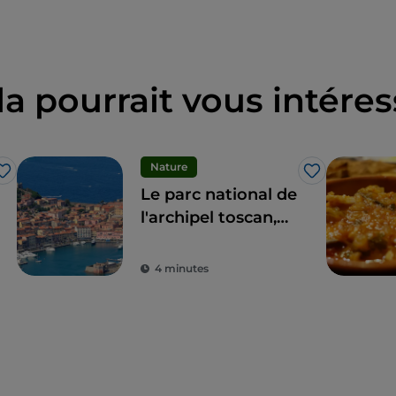
la pourrait vous intéres
Nature
J’aime
J’aime
Le parc national de
l'archipel toscan,
une mer
paradisiaque
4 minutes