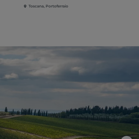
Toscana, Portoferraio
Toscana, Po