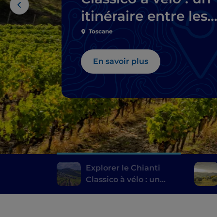
itinéraire entre les
caves
Toscane
En savoir plus
Explorer le Chianti
Classico à vélo : un
itinéraire entre les
caves