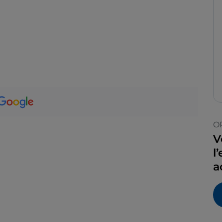
O
V
l
a