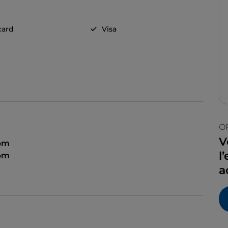
card
Visa
O
V
 pm
l
 pm
a