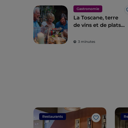
Gastronomie
La Toscane, terre
de vins et de plats
d'excellence
3 minutes
Restaurants
Re
J’aime