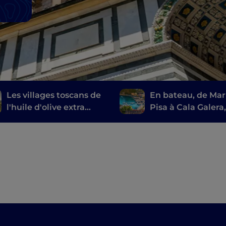
Les villages toscans de
En bateau, de Mar
l'huile d'olive extra
Pisa à Cala Galera,
vierge
long de la Route 
Étrusques