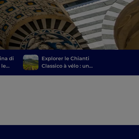
ina di
Explorer le Chianti
 le
Classico à vélo : un
des
itinéraire entre les
caves