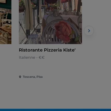
Ristorante Pizzeria Kiste'
Genuino 
Italienne - €€
Toscane - 
Toscana, Pisa
Toscana, Pi