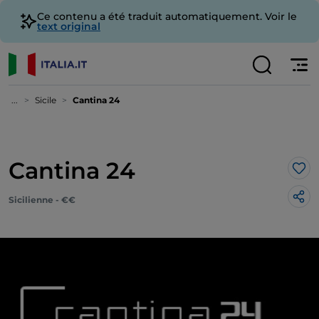
Ce contenu a été traduit automatiquement. Voir le
text original
...
Sicile
Cantina 24
Cantina 24
J’a
Sicilienne - €€