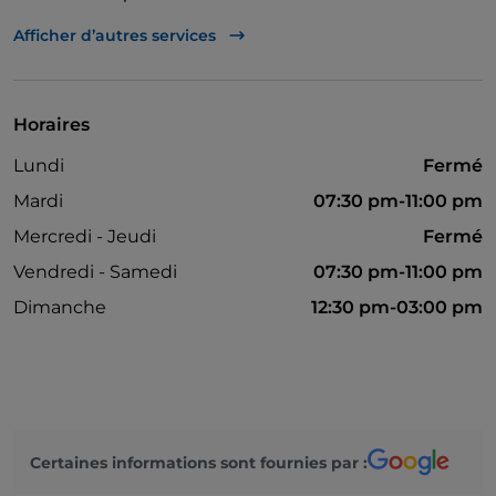
Guichet automatique
Afficher d’autres services
Salle de bain pour personnes à mobilité réduite
On parle anglais
Horaires
Mastercard
Lundi
Fermé
Paiement avec Satispay
Mardi
07:30 pm-11:00 pm
Visa
Mercredi - Jeudi
Fermé
Wi-Fi
Vendredi - Samedi
07:30 pm-11:00 pm
Dimanche
12:30 pm-03:00 pm
Certaines informations sont fournies par :