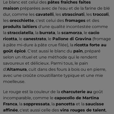
Le blanc est celui des
pâtes fraîches faites
maison
préparées avec de l'eau et de la farine de blé
dur, comme les
cavatelli
, les
strascinati
, les
troccoli
,
les
orecchiette
, c'est celui des
fromages
et des
produits laitiers
d'une qualité incontestée comme
la
stracciatella
, la
burrata
, la
scamorza
, le
cacio
ricotta
, le
canestrato
, le
Pallone di Gravina
(fromage
à pâte mi-dure à pâte crue filée), la
ricotta forte au
goût épicé
. C'est aussi le blanc du
pain
, préparé
selon un rituel et une méthode qui le rendent
savoureux et délicieux. Parmi tous, le pain
d'
Altamura
, cuit dans des fours à bois ou en pierre,
avec une croûte croustillante typique et une mie
moelleuse.
Le rouge est la couleur de la
charcuterie au
goût
incomparable, comme le
capocollo de Martina
Franca
, la
soppressata
, la
pancetta
et la
saucisse
affinée
, c'est aussi celle des
vins rouges de talent
,