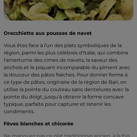
de sel, de poivre, de persil, de caciocavallo et de
pancetta. Une fois farcie, la tranche refermée prend
l'apparence d'une bombetta et est cuite sur le gril.
Orecchiette aux pousses de navet
Vous êtes face à l'un des plats symboliques de la
région, parmi les plus célèbres d'Italie, qui combine
l'amertume des cimes de navets, la saveur des
anchois et le piquant incomparable du piment avec
la douceur des pâtes fraîches. Pour donner forme à
ce type de pâtes, originaire de la région de Bari, on
utilise la pointe du couteau sans dentelures avec la
pointe du doigt, jusqu'à obtenir la forme concave
typique, parfaite pour capturer et retenir les
condiments.
Fèves blanches et chicorée
Ne manquez pas ce plat traditionnel ancien, à la fois