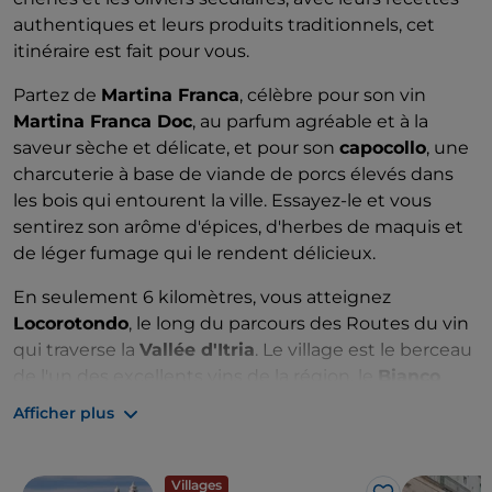
authentiques et leurs produits traditionnels, cet
itinéraire est fait pour vous.
Partez de
Martina Franca
, célèbre pour son vin
Martina Franca Doc
, au parfum agréable et à la
saveur sèche et délicate, et pour son
capocollo
, une
charcuterie à base de viande de porcs élevés dans
les bois qui entourent la ville. Essayez-le et vous
sentirez son arôme d'épices, d'herbes de maquis et
de léger fumage qui le rendent délicieux.
En seulement 6 kilomètres, vous atteignez
Locorotondo
, le long du parcours des Routes du vin
qui traverse la
Vallée d'Itria
. Le village est le berceau
de l'un des excellents vins de la région, le
Bianco
Locorotondo AOC
, au parfum intense et à la saveur
Afficher plus
sèche et douce, avec des notes de pêche et
d'aubépine.
Villages