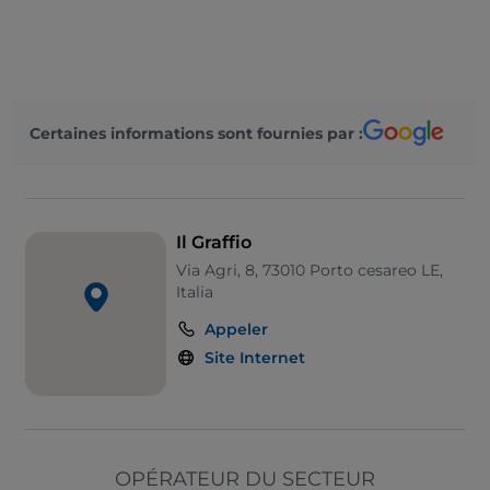
UnionPay via TheFork PAY
Visa
Accès handicapés
Certaines informations sont fournies par :
Animaux admis
Salle de bain pour personnes à mobilité réduite
On parle anglais
Il Graffio
On parle français
Via Agri, 8, 73010 Porto cesareo LE,
Italia
Matchs de football
Appeler
Wi-Fi
Site Internet
OPÉRATEUR DU SECTEUR