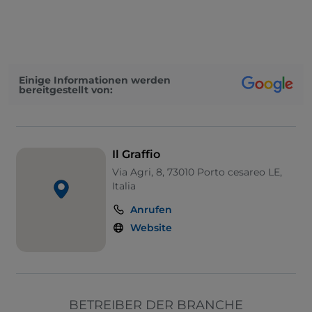
UnionPay über TheFork PAY
Visa
Behindertengerechter Zugang
Einige Informationen werden
bereitgestellt von:
Haustiere erlaubt
Behindertengerechtes Badezimmer
Es wird Englisch gesprochen
Il Graffio
Es wird Französisch gesprochen
Via Agri, 8, 73010 Porto cesareo LE,
Italia
Fußballspiele
Anrufen
WLAN
Website
BETREIBER DER BRANCHE