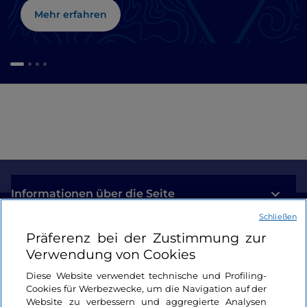
Mehr erfahren
Informationen über die Seite
Schließen
Nützliche Links
Präferenz bei der Zustimmung zur
Verwendung von Cookies
Login
Diese Website verwendet technische und Profiling-
Cookies für Werbezwecke, um die Navigation auf der
Bleiben wir in Kontakt
Website zu verbessern und aggregierte Analysen