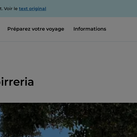
. Voir le
text original
Préparez votre voyage
Informations
irreria