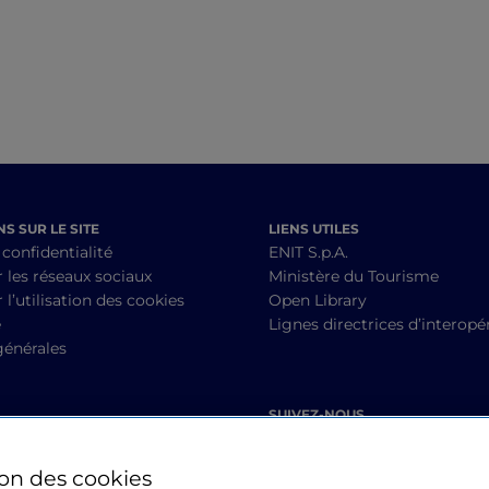
S SUR LE SITE
LIENS UTILES
 confidentialité
ENIT S.p.A.
r les réseaux sociaux
Ministère du Tourisme
 l’utilisation des cookies
Open Library
é
Lignes directrices d’interopér
générales
SUIVEZ-NOUS
ion des cookies