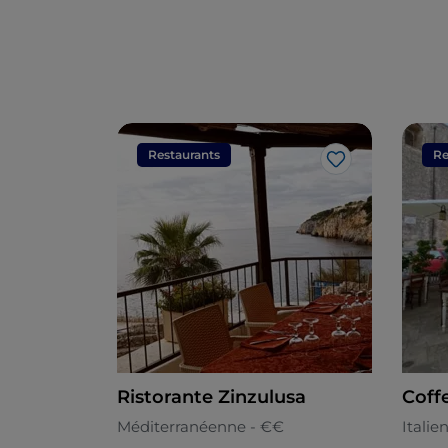
Restaurants
Re
J’aime
Ristorante Zinzulusa
Coff
Méditerranéenne - €€
Italie