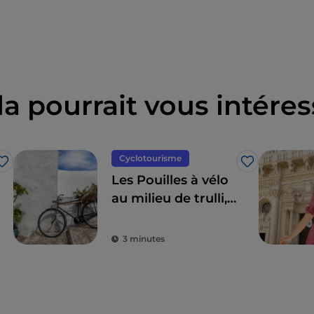
la pourrait vous intéres
Cyclotourisme
J’aime
J’aime
Les Pouilles à vélo
au milieu de trulli,
d'oliviers et de
villages
3 minutes
pittoresques