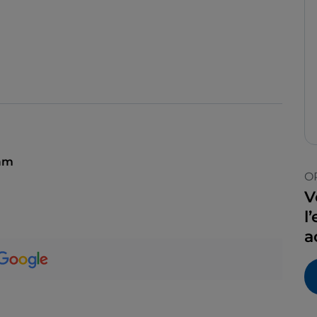
 am
O
V
l
a