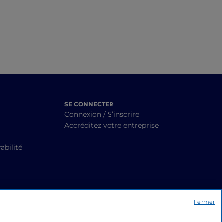
del Monte
SE CONNECTER
Connexion / S’inscrire
Accréditez votre entreprise
abilité
Fermer