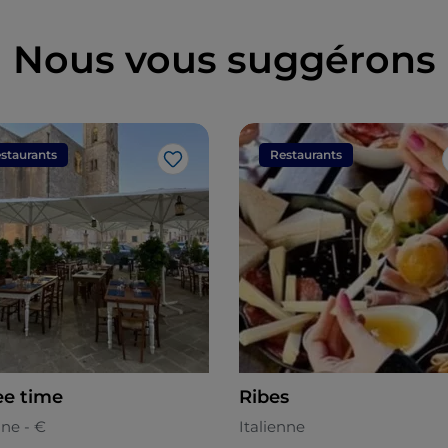
Nous vous suggérons
staurants
Restaurants
J’aime
ee time
Ribes
nne - €
Italienne