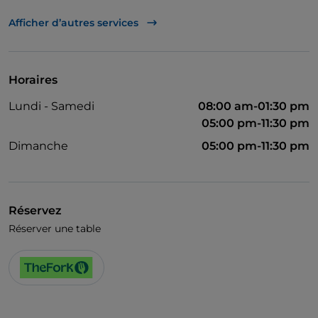
UnionPay via TheFork PAY
Afficher d’autres services
Visa
Accès handicapés
Horaires
Animaux admis
Lundi - Samedi
08:00 am-01:30 pm
Salle de bain pour personnes à mobilité réduite
05:00 pm-11:30 pm
Cocktail
Dimanche
05:00 pm-11:30 pm
Menu enfant
Wi-Fi
Réservez
Réserver une table