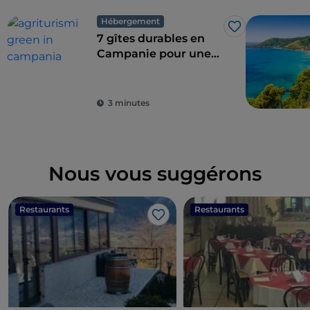
Hébergement
J’aime
7 gîtes durables en
Campanie pour une
combinaison parfaite
de l'éco-durabilité et
du goût
3 minutes
Nous vous suggérons
Restaurants
Restaurants
J’aime