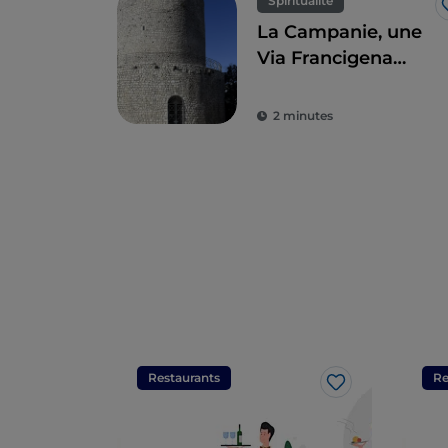
Spiritualité
La Campanie, une
Via Francigena
riche en histoire
2 minutes
Restaurants
Re
J’aime