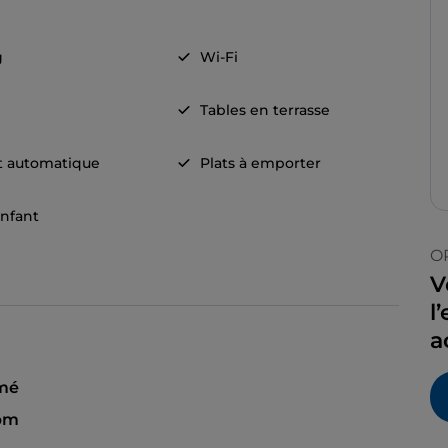
g
Wi-Fi
Tables en terrasse
t automatique
Plats à emporter
nfant
O
V
l
a
mé
 pm