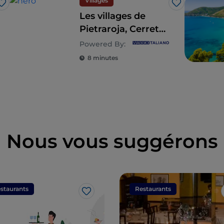
Villages
J’aime
J’aime
Les villages de
Pietraroja, Cerreto
Sannita et Cusano
Powered By:
Mutri en Campanie
8 minutes
Nous vous suggérons
staurants
Restaurants
J’aime