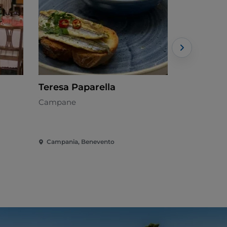
Teresa Paparella
Taverna 
Campane
Campane -
Campania, Benevento
Campania, 