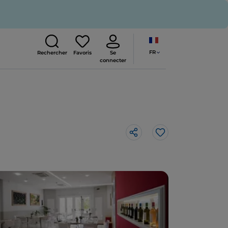
FR
Rechercher
Favoris
Se
connecter
J’aime