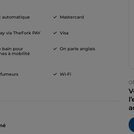
t automatique
Mastercard
ay via TheFork PAY
Visa
e bain pour
On parle anglais
nes à mobilité
 fumeurs
Wi-Fi
O
V
l
a
mé