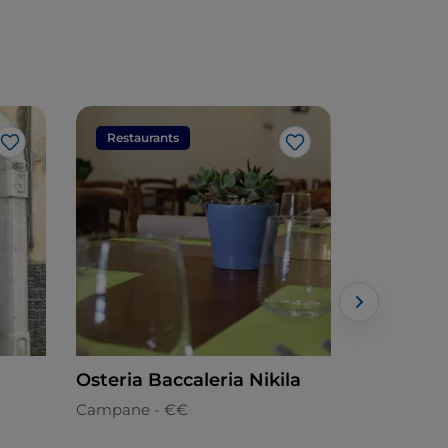
Restaurants
Restaura
J’aime
J’aime
Osteria Baccaleria Nikila
Osteria 
Campane - €€
Cuisine loc