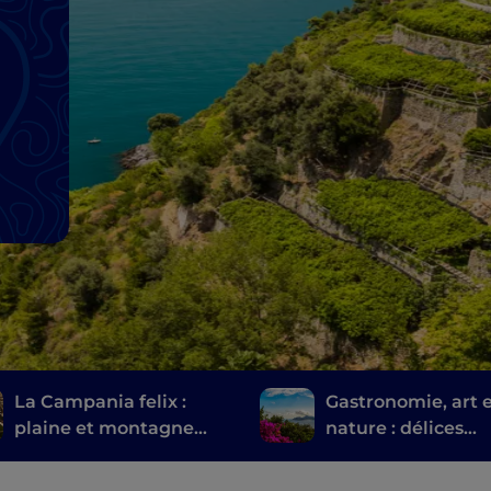
La Campania felix :
Gastronomie, art 
plaine et montagne
nature : délices
entre Caserte et ses
sorrentins
environs