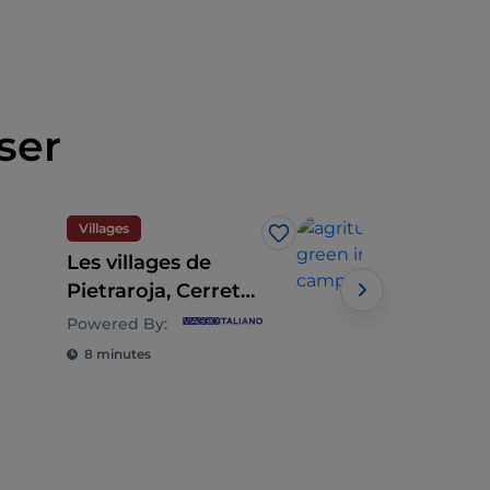
ser
Villages
Héb
J’aime
Les villages de
7 gî
Pietraroja, Cerreto
Cam
Sannita et Cusano
une
Powered By:
Mutri en Campanie
parf
8 minutes
3 m
dura
goû