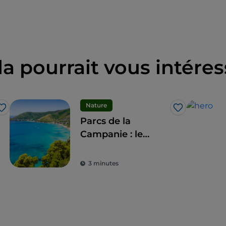
la pourrait vous intéres
Nature
J’aime
J’aime
Parcs de la
Campanie : le
tourisme durable
dans les zones
3 minutes
protégées de la
région