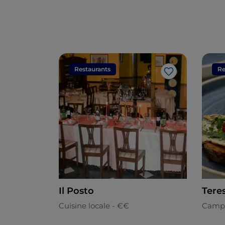
Restaurants
Re
J’aime
Il Posto
Tere
Cuisine locale - €€
Camp