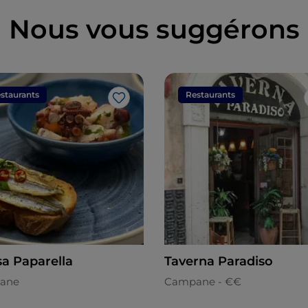
Nous vous suggérons
staurants
Restaurants
J’aime
sa Paparella
Taverna Paradiso
ane
Campane - €€