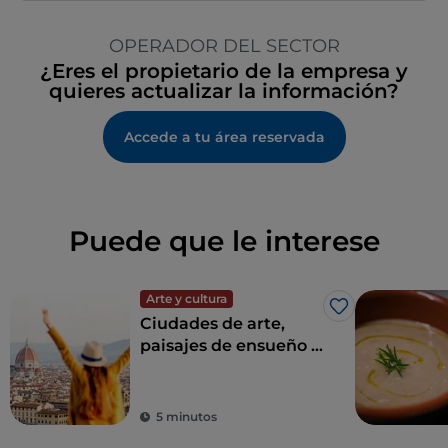
OPERADOR DEL SECTOR
¿Eres el propietario de la empresa y
quieres actualizar la información?
Accede a tu área reservada
Puede que le interese
Arte y cultura
Me gusta
Ciudades de arte,
paisajes de ensueño y
buena comida:
Toscana es el sueño
de todo turista
5 minutos