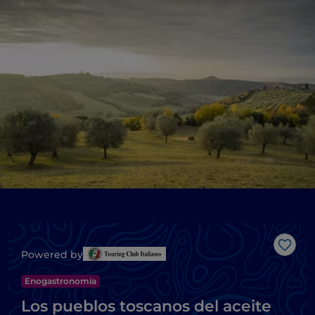
Me g
Powered by
Enogastronomía
Los pueblos toscanos del aceite