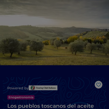
Me g
Powered by
Enogastronomía
Los pueblos toscanos del aceite