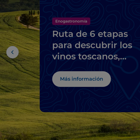
Enogastronomía
Ruta de 6 etapas
para descubrir los
vinos toscanos,
desde el Brunello d
Montalcino hasta e
Más información
Chianti