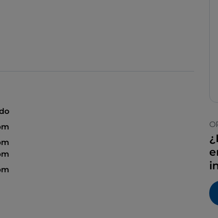
ado
O
pm
¿
pm
e
pm
i
pm