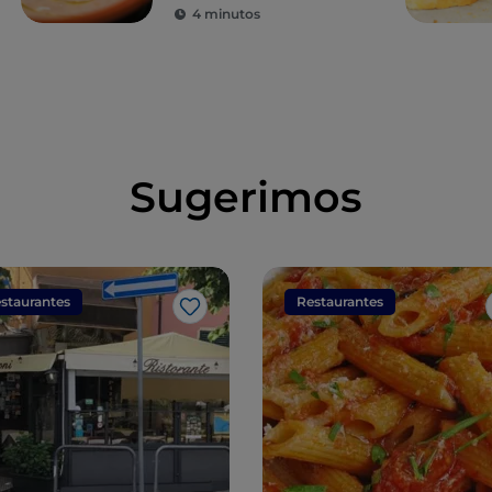
4 minutos
Sugerimos
staurantes
Restaurantes
Me gusta