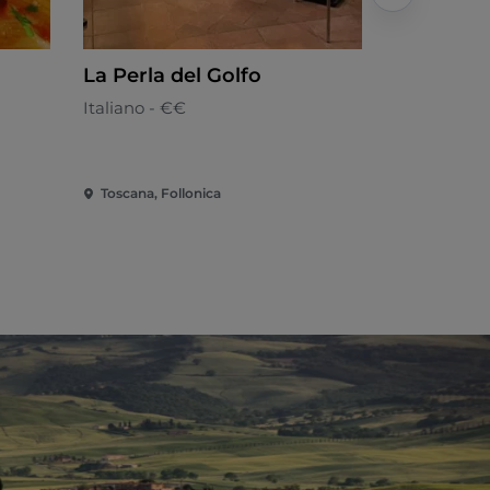
La Perla del Golfo
Ristorant
Italiano - €€
Cocina mar
Toscana, Follonica
Toscana, Fo