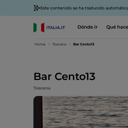
Este contenido se ha traducido automátic
Dónde ir
Qué hace
Home
Toscana
Bar Cento13
Bar Cento13
Toscana