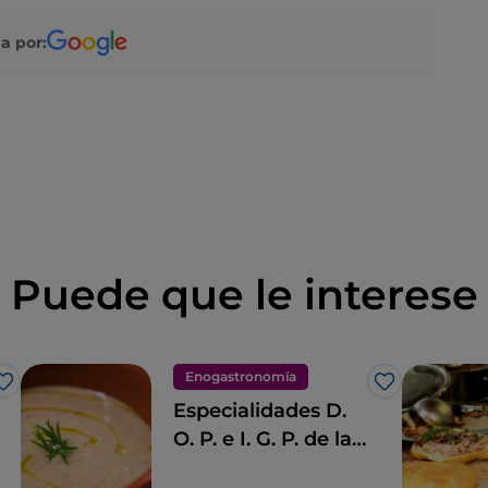
a por:
Puede que le interese
Enogastronomía
Me gusta
Me gusta
Especialidades D.
O. P. e I. G. P. de la
Toscana