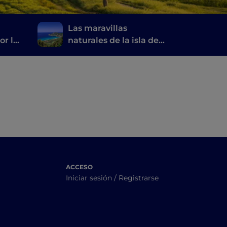
Las maravillas
or la
naturales de la isla de
a
Elba y del archipiélago
toscano
ACCESO
Iniciar sesión / Registrarse