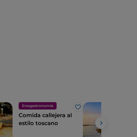
Enogastronomía
Sea
Me gusta
Comida callejera al
Cala
estilo toscano
pla
el c