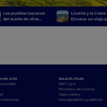
Los pueblos toscanos
Livorno y la Costa
del aceite de oliva
Etrusca: un viaje p
virgen extra
historia, el vino y l
buena mesa
 DEL SITIO
ENLACES ÚTILES
privacidad
ENIT S.p.A.
Ministerio de turismo
ad
Open Library
condiciones
Interoperability guidelines