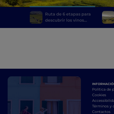
Ruta de 6 etapas para
descubrir los vinos
toscanos, desde el
Brunello di Montalcino
hasta el Chianti
INFORMACIÓN
Política de 
Cookies
Accessibilid
Términos y 
Contactos