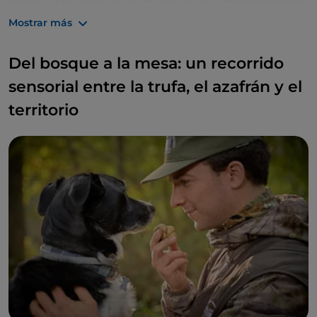
experiencias de visita: de hecho, muchas
Mostrar más
explotaciones agrícolas abren sus puertas a los
visitantes y les muestran el ciclo de producción
Del bosque a la mesa: un recorrido
completo, desde la plantación de los bulbos hasta el
envasado final.
sensorial entre la trufa, el azafrán y el
territorio