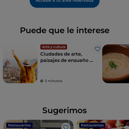
Accede a tu área reservada
Puede que le interese
Arte y cultura
Me gusta
Ciudades de arte,
paisajes de ensueño y
buena comida:
Toscana es el sueño
de todo turista
5 minutos
Sugerimos
Restaurantes
Restaurantes