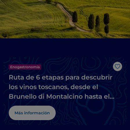
Enogastronomía
Me g
Ruta de 6 etapas para descubrir
los vinos toscanos, desde el
Brunello di Montalcino hasta el
Chianti
Más información