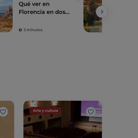
Qué ver en
Pas
Florencia en dos
Flor
días
art
mod
3 minutos
2 m
Arte y cultura
Arte y cu
Me gusta
Me gusta