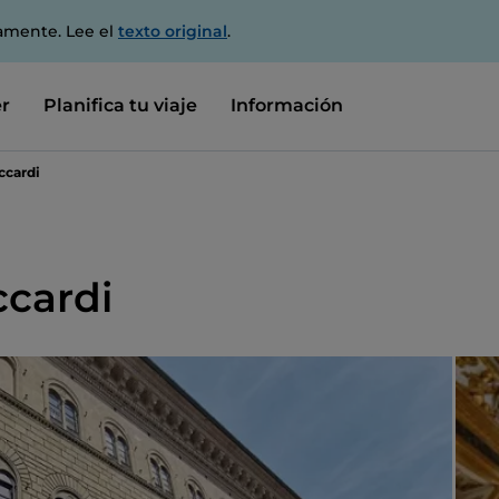
amente. Lee el
texto original
.
r
Planifica tu viaje
Información
ccardi
ccardi