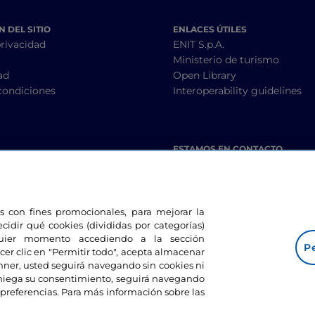
 DEL SITIO
ENLACES ÚTILES
privacidad
ENIT S.p.A.
Ministerio de turismo
ad
Open Library
condiciones
Interoperability guidelines
ESTAMOS EN CONTACTO
les con fines promocionales, para mejorar la
ecidir qué cookies (divididas por categorías)
lquier momento accediendo a la sección
Pe
cer clic en "Permitir todo", acepta almacenar
banner, usted seguirá navegando sin cookies ni
eniega su consentimiento, seguirá navegando
preferencias. Para más información sobre las