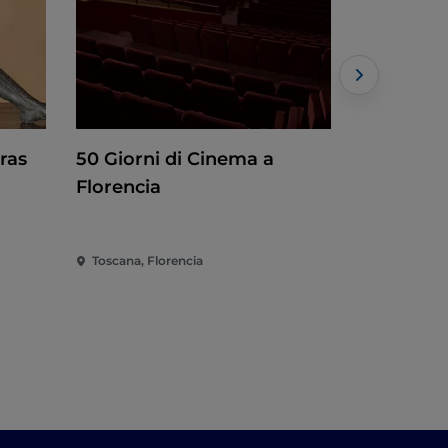
ras
50 Giorni di Cinema a
Rothko e
Florencia
Toscana, Florencia
Toscana, Fl