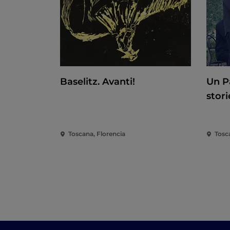
Baselitz. Avanti!
Un P
stori
Toscana, Florencia
Tosc