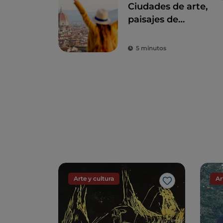
Ciudades de arte,
paisajes de
ensueño y buena
comida: Toscana es
5 minutos
el sueño de todo
turista
Arte y cultura
Ar
Me gusta