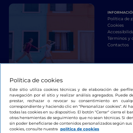
INFORMACIÓN
Política de 
Cookies
Accessibilid
Términos y 
Contactos
Política de cookies
Este sitio utiliza cookies técnicas y de elaboración de perfi
navegación por el sitio y realizar análisis agregados. Puede d
prestar, rechazar o revocar su consentimiento en cua
correspondiente y haciendo clic en "Personalizar cookies". Al ha
todas las cookies en su dispositivo. El botón "Cerrar" cierra el 
otras herramientas de seguimiento que no sean técnicas. Si d
sin poder beneficiarse de contenidos personalizados según sus 
cookies, consulte nuestra
política de cookies