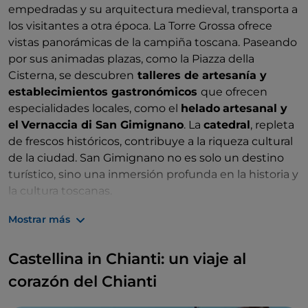
empedradas y su arquitectura medieval, transporta a
gastronomía. Aquí, la cocina toscana encuentra una
los visitantes a otra época. La Torre Grossa ofrece
de sus mejores expresiones. Desde los pici, un tipo
vistas panorámicas de la campiña toscana. Paseando
de pasta hecha a mano, hasta el
panforte
, un dulce
por sus animadas plazas, como la Piazza della
especiado, cada plato es un viaje por los sabores de
Cisterna, se descubren
talleres de artesanía y
la región. En conclusión, en esta época del año, Siena
establecimientos gastronómicos
que ofrecen
es un tesoro oculto a la espera de ser descubierto. Su
especialidades locales, como el
helado
artesanal y
historia, sus tradiciones y su belleza natural se
el
Vernaccia di San Gimignano
. La
catedral
, repleta
combinan para ofrecer una experiencia inolvidable.
de frescos históricos, contribuye a la riqueza cultural
de la ciudad. San Gimignano no es solo un destino
turístico, sino una inmersión profunda en la historia y
la cultura toscanas.
Además de San Gimignano, no olvides
Mostrar más
visitar
Certaldo
, otra joya toscana. Este pueblo
medieval,
patria de Giovanni Boccaccio
, ofrece una
Castellina in Chianti: un viaje al
experiencia más íntima y apacible. La casa de
corazón del Chianti
Boccaccio, actualmente un museo, es un lugar
cargado de historia, perfecto para los amantes de la