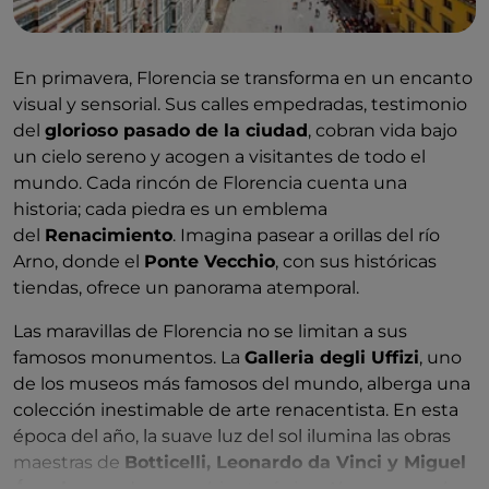
En primavera, Florencia se transforma en un encanto
visual y sensorial. Sus calles empedradas, testimonio
del
glorioso pasado de la ciudad
, cobran vida bajo
un cielo sereno y acogen a visitantes de todo el
mundo. Cada rincón de Florencia cuenta una
historia; cada piedra es un emblema
del
Renacimiento
. Imagina pasear a orillas del río
Arno, donde el
Ponte Vecchio
, con sus históricas
tiendas, ofrece un panorama atemporal.
Las maravillas de Florencia no se limitan a sus
famosos monumentos. La
Galleria degli Uffizi
, uno
de los museos más famosos del mundo, alberga una
colección inestimable de arte renacentista. En esta
época del año, la suave luz del sol ilumina las obras
maestras de
Botticelli, Leonardo da Vinci y Miguel
Ángel
, creando un ambiente único. Al pasear por las