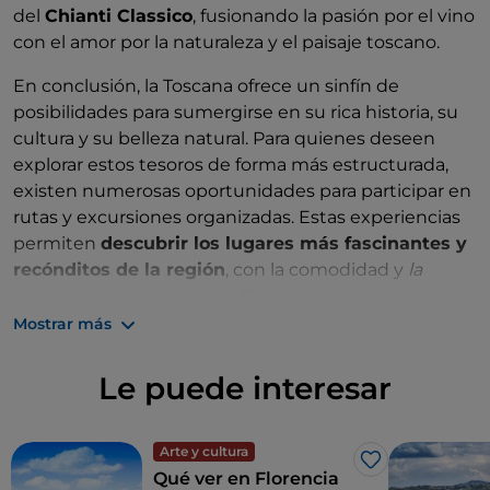
del
Chianti Classico
, fusionando la pasión por el vino
con el amor por la naturaleza y el paisaje toscano.
En conclusión, la Toscana ofrece un sinfín de
posibilidades para sumergirse en su rica historia, su
cultura y su belleza natural. Para quienes deseen
explorar estos tesoros de forma más estructurada,
existen numerosas oportunidades para participar en
rutas y excursiones organizadas. Estas experiencias
permiten
descubrir los lugares más fascinantes y
recónditos de la región
, con la comodidad y
la
pericia
de guías expertos. Entre las diversas opciones
disponibles, My Tour in Italy destaca por ofrecer una
Mostrar más
amplia gama de actividades. Ya sea para degustar la
gastronomía local, admirar el arte renacentista o
Le puede interesar
perderse por los impresionantes paisajes de las
colinas toscanas en vespa o a bordo de un 500 de
época, en definitiva, siempre hay algo único e
Arte y cultura
Me gusta
Qué ver en Florencia
inolvidable que vivir en esta encantadora región.