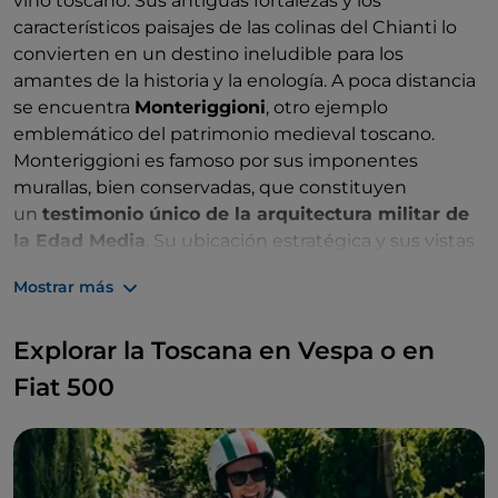
vino toscano. Sus antiguas fortalezas y los
característicos paisajes de las colinas del Chianti lo
convierten en un destino ineludible para los
amantes de la historia y la enología. A poca distancia
se encuentra
Monteriggioni
, otro ejemplo
emblemático del patrimonio medieval toscano.
Monteriggioni es famoso por sus imponentes
murallas, bien conservadas, que constituyen
un
testimonio único de la arquitectura militar de
la Edad Media
. Su ubicación estratégica y sus vistas
panorámicas de los paisajes toscanos lo convierten
Mostrar más
en un lugar fascinante y cargado de historia, que
completa la experiencia de un viaje por la Toscana
Explorar la Toscana en Vespa o en
más auténtica.
Fiat 500