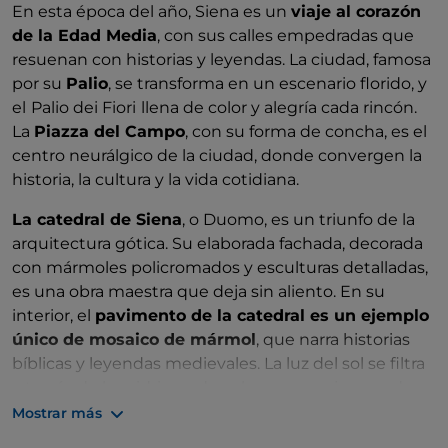
En esta época del año, Siena es un
viaje al corazón
sin probar el
lampredotto
, un bocadillo tradicional
de la Edad Media
, con sus calles empedradas que
que encarna la esencia de la cocina toscana. La
resuenan con historias y leyendas. La ciudad, famosa
primavera es el momento perfecto para degustar los
por su
Palio
, se transforma en un escenario florido, y
platos de temporada, acompañados de una copa
el
Palio dei Fiori
llena de color y alegría cada rincón.
de
Chianti
, el vino emblemático de la región.
La
Piazza del Campo
, con su forma de concha, es el
La Piazza della Signoria, con su imponente fuente de
centro neurálgico de la ciudad, donde convergen la
Neptuno y el Palazzo Vecchio, un museo a cielo
historia, la cultura y la vida cotidiana.
abierto. Aquí, la historia se funde con la vida
La catedral de Siena
, o Duomo, es un triunfo de la
cotidiana, creando un vínculo indisoluble entre el
arquitectura gótica. Su elaborada fachada, decorada
pasado y el presente. Un paseo por esta zona te
con mármoles policromados y esculturas detalladas,
permitirá descubrir algunas de las esculturas más
es una obra maestra que deja sin aliento. En su
famosas del mundo, como el
David de Miguel
interior, el
pavimento de la catedral es un ejemplo
Ángel
, situado en la Galería de la Academia.
único de mosaico de mármol
, que narra historias
En resumen, Florencia en esta estación es una
bíblicas y leyendas medievales. La luz del sol se filtra
experiencia multisensorial. Desde sus calles
a través de las vidrieras de colores y crea juegos de
históricas hasta sus jardines secretos, desde su arte
luz que realzan la belleza de este lugar sagrado.
Mostrar más
atemporal hasta su rica gastronomía, cada momento