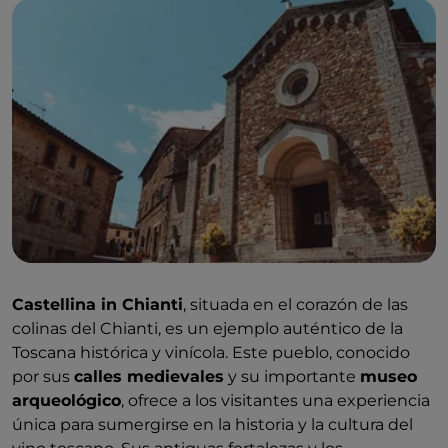
literatura. Sus calles tranquilas y las vistas
panorámicas de la campiña circundante hacen de
Certaldo un lugar ideal para sumergirse en la
auténtica esencia de la Toscana.
Castellina in Chianti
, situada en el corazón de las
colinas del Chianti, es un ejemplo auténtico de la
Toscana histórica y vinícola. Este pueblo, conocido
por sus
calles medievales
y su importante
museo
arqueológico
, ofrece a los visitantes una experiencia
única para sumergirse en la historia y la cultura del