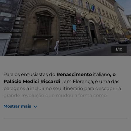
1/10
Para os entusiastas do
Renascimento
italiano
, o
Palácio Medici Riccardi
, em Florença, é uma das
paragens a incluir no seu itinerário para descobrir a
grande revolução que mudou a forma como
inúmeros artistas representavam a arte.
Mostrar mais
Encomendado por
Cosimo, o Velho,
não o fundador
da família
Medici
, mas o primeiro a consagrar a
entrada da família na política, o palácio tem a