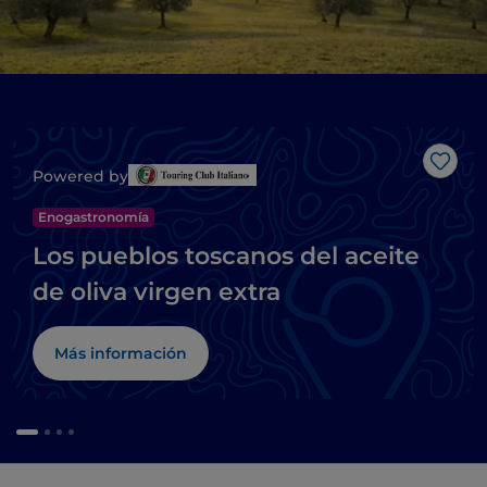
Me g
Powered by
Enogastronomía
Los pueblos toscanos del aceite
de oliva virgen extra
Más información