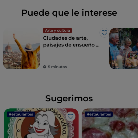
Puede que le interese
Arte y cultura
Me gusta
Ciudades de arte,
paisajes de ensueño y
buena comida:
Toscana es el sueño
de todo turista
5 minutos
Sugerimos
Restaurantes
Restaurantes
Me gusta