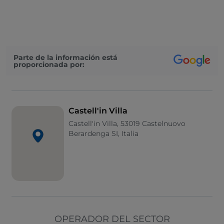
Visa
Acceso para inválidos
Se admiten animales
Parte de la información está
proporcionada por:
Baño para inválidos
Se habla inglés
Castell'in Villa
Castell'in Villa, 53019 Castelnuovo
Berardenga SI, Italia
OPERADOR DEL SECTOR