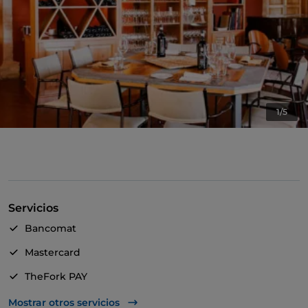
1/5
Servicios
Bancomat
Mastercard
TheFork PAY
UnionPay via TheFork PAY
Mostrar otros servicios