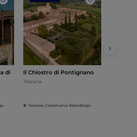
Me gusta
Me gusta
a di
Il Chiostro di Pontignano
La Tavern
Berarde
Toscana
Mediterrán
ga
Toscana, Castelnuovo Berardenga
Toscana, C