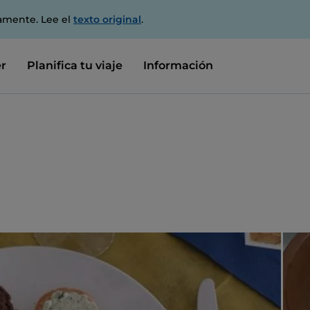
amente. Lee el
texto original
.
r
Planifica tu viaje
Información