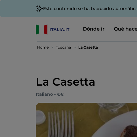
Este contenido se ha traducido automátic
Dónde ir
Qué hace
Home
Toscana
La Casetta
La Casetta
Italiano - €€