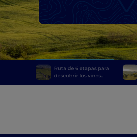
Chianti
Ruta de 6 etapas para
descubrir los vinos
toscanos, desde el
Brunello di Montalcino
hasta el Chianti