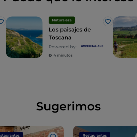
Naturaleza
Me gusta
Me gusta
Los paisajes de
Toscana
Powered by:
4 minutos
Sugerimos
staurantes
Restaurantes