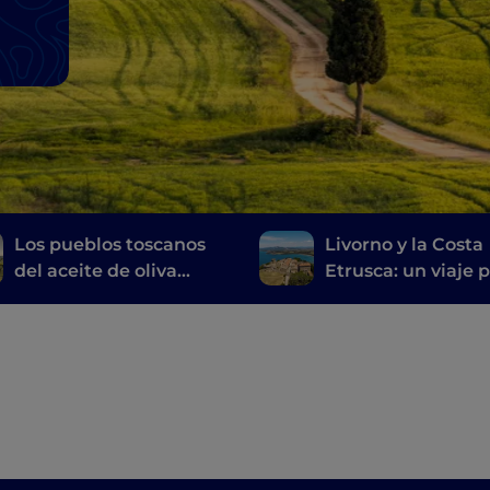
Los pueblos toscanos
Livorno y la Costa
del aceite de oliva
Etrusca: un viaje p
virgen extra
historia, el vino y l
buena mesa