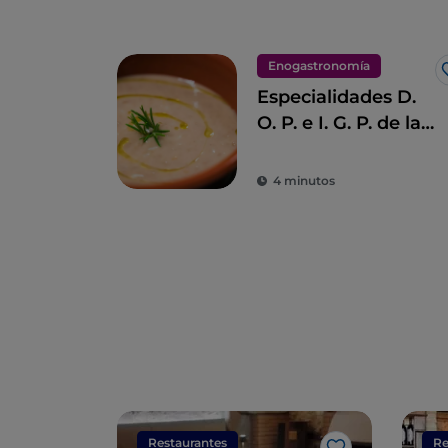
Enogastronomía
Especialidades D.
O. P. e I. G. P. de la
Toscana
4 minutos
Restaurantes
Re