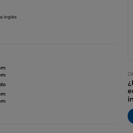
a inglés
 pm
O
 pm
¿
ado
e
 pm
i
 pm