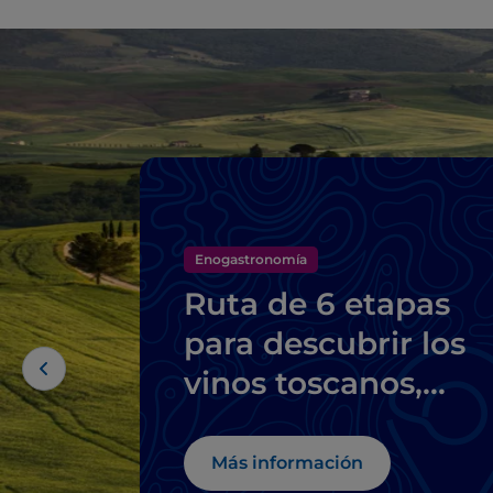
Enogastronomía
Ruta de 6 etapas
para descubrir los
vinos toscanos,
desde el Brunello d
Montalcino hasta e
Más información