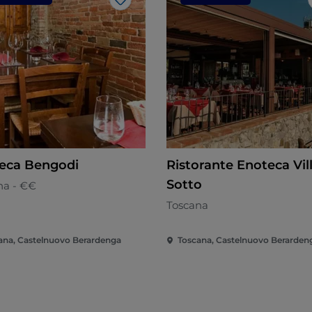
Me gusta
eca Bengodi
Ristorante Enoteca Vill
Sotto
na - €€
Toscana
ana, Castelnuovo Berardenga
Toscana, Castelnuovo Berarden